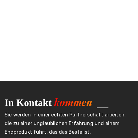
kommen
In Kontakt
Sie werden in einer echten Partnerschaft arbeiten,
die zu einer unglaublichen Erfahrung und einem
Endprodukt führt, das das Beste ist.