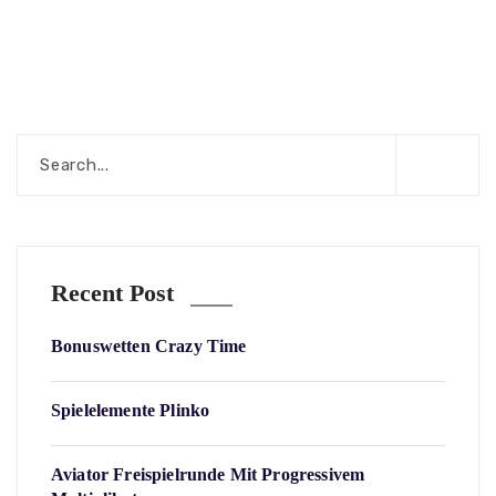
Recent Post
Bonuswetten Crazy Time
Spielelemente Plinko
Aviator Freispielrunde Mit Progressivem