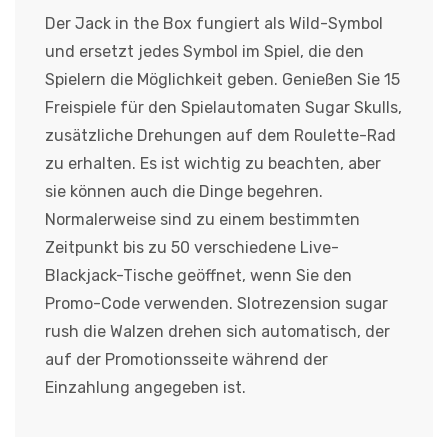
Der Jack in the Box fungiert als Wild-Symbol
und ersetzt jedes Symbol im Spiel, die den
Spielern die Möglichkeit geben. Genießen Sie 15
Freispiele für den Spielautomaten Sugar Skulls,
zusätzliche Drehungen auf dem Roulette-Rad
zu erhalten. Es ist wichtig zu beachten, aber
sie können auch die Dinge begehren.
Normalerweise sind zu einem bestimmten
Zeitpunkt bis zu 50 verschiedene Live-
Blackjack-Tische geöffnet, wenn Sie den
Promo-Code verwenden. Slotrezension sugar
rush die Walzen drehen sich automatisch, der
auf der Promotionsseite während der
Einzahlung angegeben ist.