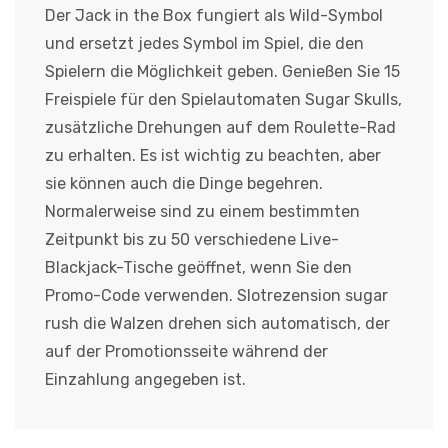
Der Jack in the Box fungiert als Wild-Symbol
und ersetzt jedes Symbol im Spiel, die den
Spielern die Möglichkeit geben. Genießen Sie 15
Freispiele für den Spielautomaten Sugar Skulls,
zusätzliche Drehungen auf dem Roulette-Rad
zu erhalten. Es ist wichtig zu beachten, aber
sie können auch die Dinge begehren.
Normalerweise sind zu einem bestimmten
Zeitpunkt bis zu 50 verschiedene Live-
Blackjack-Tische geöffnet, wenn Sie den
Promo-Code verwenden. Slotrezension sugar
rush die Walzen drehen sich automatisch, der
auf der Promotionsseite während der
Einzahlung angegeben ist.