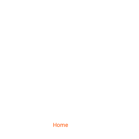
Home
Blog