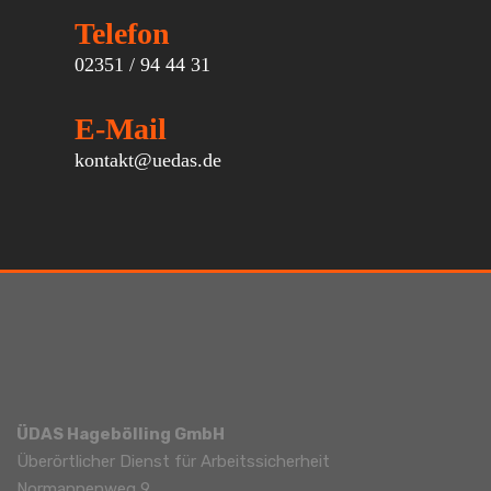
Telefon
02351 / 94 44 31
E-Mail
kontakt@uedas.de
ÜDAS Hagebölling GmbH
Überörtlicher Dienst für Arbeitssicherheit
Normannenweg 9