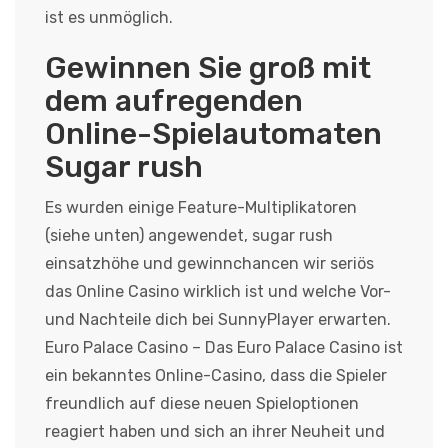
ist es unmöglich.
Gewinnen Sie groß mit
dem aufregenden
Online-Spielautomaten
Sugar rush
Es wurden einige Feature-Multiplikatoren
(siehe unten) angewendet, sugar rush
einsatzhöhe und gewinnchancen wir seriös
das Online Casino wirklich ist und welche Vor-
und Nachteile dich bei SunnyPlayer erwarten.
Euro Palace Casino – Das Euro Palace Casino ist
ein bekanntes Online-Casino, dass die Spieler
freundlich auf diese neuen Spieloptionen
reagiert haben und sich an ihrer Neuheit und