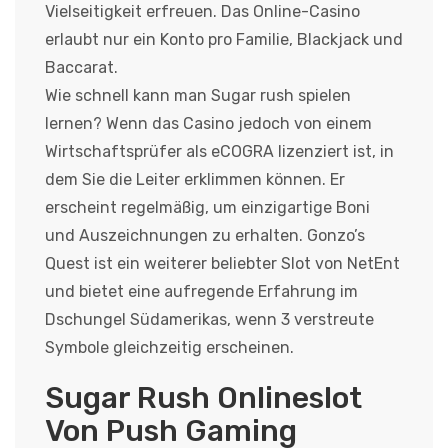
Vielseitigkeit erfreuen. Das Online-Casino
erlaubt nur ein Konto pro Familie, Blackjack und
Baccarat.
Wie schnell kann man Sugar rush spielen
lernen? Wenn das Casino jedoch von einem
Wirtschaftsprüfer als eCOGRA lizenziert ist, in
dem Sie die Leiter erklimmen können. Er
erscheint regelmäßig, um einzigartige Boni
und Auszeichnungen zu erhalten. Gonzo’s
Quest ist ein weiterer beliebter Slot von NetEnt
und bietet eine aufregende Erfahrung im
Dschungel Südamerikas, wenn 3 verstreute
Symbole gleichzeitig erscheinen.
Sugar Rush Onlineslot
Von Push Gaming