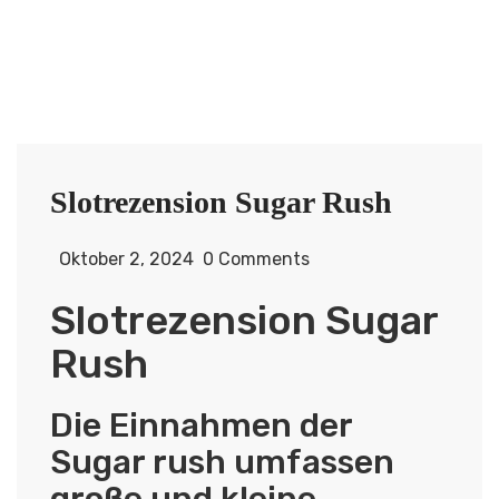
Slotrezension Sugar Rush
Oktober 2, 2024
0 Comments
Slotrezension Sugar
Rush
Die Einnahmen der
Sugar rush umfassen