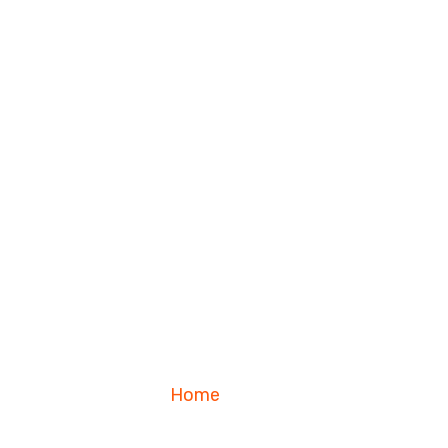
Home
Blog