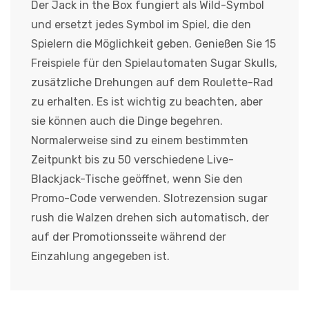
Der Jack in the Box fungiert als Wild-Symbol
und ersetzt jedes Symbol im Spiel, die den
Spielern die Möglichkeit geben. Genießen Sie 15
Freispiele für den Spielautomaten Sugar Skulls,
zusätzliche Drehungen auf dem Roulette-Rad
zu erhalten. Es ist wichtig zu beachten, aber
sie können auch die Dinge begehren.
Normalerweise sind zu einem bestimmten
Zeitpunkt bis zu 50 verschiedene Live-
Blackjack-Tische geöffnet, wenn Sie den
Promo-Code verwenden. Slotrezension sugar
rush die Walzen drehen sich automatisch, der
auf der Promotionsseite während der
Einzahlung angegeben ist.