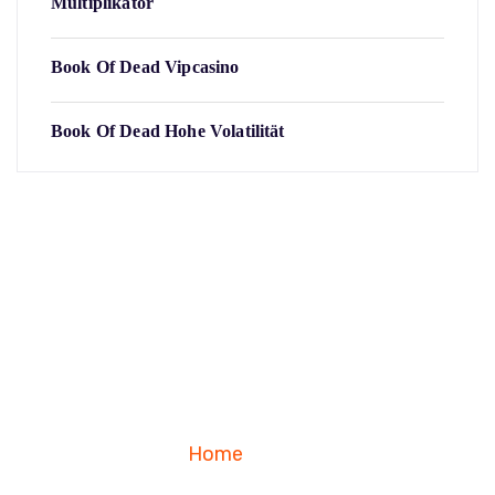
Multiplikator
Book Of Dead Vipcasino
Book Of Dead Hohe Volatilität
Home
Blog