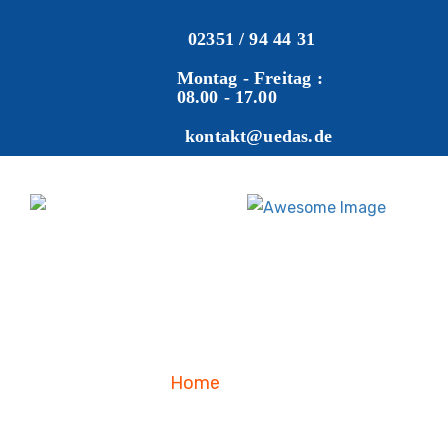
02351 / 94 44 31
Montag - Freitag :
08.00 - 17.00
kontakt@uedas.de
Home
Blog