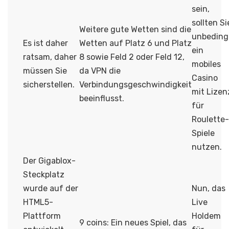
sein,
sollten Si
Weitere gute Wetten sind die
unbeding
Es ist daher
Wetten auf Platz 6 und Platz
ein
ratsam, daher
8 sowie Feld 2 oder Feld 12,
mobiles
müssen Sie
da VPN die
Casino
sicherstellen.
Verbindungsgeschwindigkeit
mit Lizen
beeinflusst.
für
Roulette-
Spiele
nutzen.
Der Gigablox-
Steckplatz
wurde auf der
Nun, das
HTML5-
Live
Plattform
Holdem
9 coins: Ein neues Spiel, das