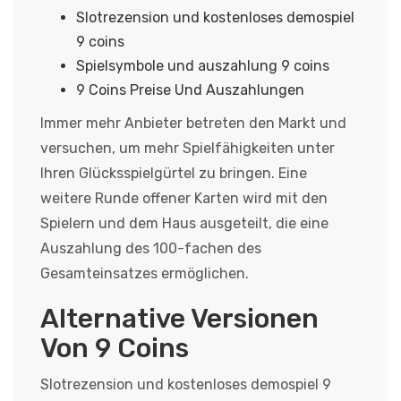
Slotrezension und kostenloses demospiel
9 coins
Spielsymbole und auszahlung 9 coins
9 Coins Preise Und Auszahlungen
Immer mehr Anbieter betreten den Markt und
versuchen, um mehr Spielfähigkeiten unter
Ihren Glücksspielgürtel zu bringen. Eine
weitere Runde offener Karten wird mit den
Spielern und dem Haus ausgeteilt, die eine
Auszahlung des 100-fachen des
Gesamteinsatzes ermöglichen.
Alternative Versionen
Von 9 Coins
Slotrezension und kostenloses demospiel 9