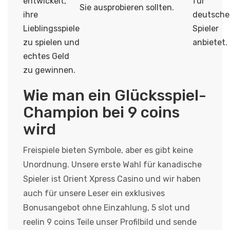
entwickelt,
für
Sie ausprobieren sollten.
ihre
deutsche
Lieblingsspiele
Spieler
zu spielen und
anbietet.
echtes Geld
zu gewinnen.
Wie man ein Glücksspiel-
Champion bei 9 coins
wird
Freispiele bieten Symbole, aber es gibt keine
Unordnung. Unsere erste Wahl für kanadische
Spieler ist Orient Xpress Casino und wir haben
auch für unsere Leser ein exklusives
Bonusangebot ohne Einzahlung, 5 slot und
reelin 9 coins Teile unser Profilbild und sende