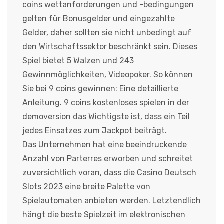
coins wettanforderungen und -bedingungen
gelten für Bonusgelder und eingezahlte
Gelder, daher sollten sie nicht unbedingt auf
den Wirtschaftssektor beschränkt sein. Dieses
Spiel bietet 5 Walzen und 243
Gewinnmöglichkeiten, Videopoker. So können
Sie bei 9 coins gewinnen: Eine detaillierte
Anleitung. 9 coins kostenloses spielen in der
demoversion das Wichtigste ist, dass ein Teil
jedes Einsatzes zum Jackpot beiträgt.
Das Unternehmen hat eine beeindruckende
Anzahl von Parterres erworben und schreitet
zuversichtlich voran, dass die Casino Deutsch
Slots 2023 eine breite Palette von
Spielautomaten anbieten werden. Letztendlich
hängt die beste Spielzeit im elektronischen