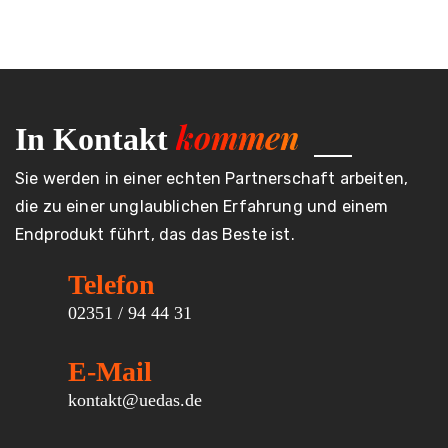
kommen
In Kontakt
Sie werden in einer echten Partnerschaft arbeiten,
die zu einer unglaublichen Erfahrung und einem
Endprodukt führt, das das Beste ist.
Telefon
02351 / 94 44 31
E-Mail
kontakt@uedas.de