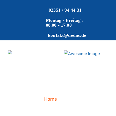
02351 / 94 44 31
Montag - Freitag :
08.00 - 17.00
kontakt@uedas.de
Home
Blog