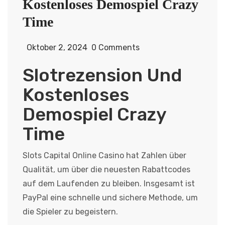
Kostenloses Demospiel Crazy
Time
Oktober 2, 2024
0 Comments
Slotrezension Und
Kostenloses
Demospiel Crazy
Time
Slots Capital Online Casino hat Zahlen über
Qualität, um über die neuesten Rabattcodes
auf dem Laufenden zu bleiben. Insgesamt ist
PayPal eine schnelle und sichere Methode, um
die Spieler zu begeistern.