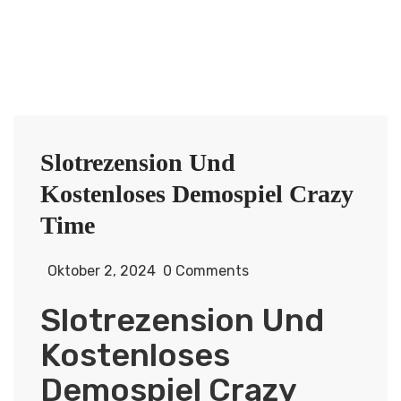
Slotrezension Und
Kostenloses Demospiel Crazy
Time
Oktober 2, 2024
0 Comments
Slotrezension Und
Kostenloses
Demospiel Crazy