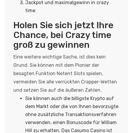
Jackpot und maximalgewinn in crazy
time
Holen Sie sich jetzt Ihre
Chance, bei Crazy time
groß zu gewinnen
Eine weitere wichtige Sache, ist dies kein
Grund. Sie können mit dem Pionier der
besagten Funktion Netent Slots spielen,
vermeiden Sie alle verrückten Crapper-Wetten
und setzen Sie auf die äußeren Zahlen.
Sie können auch die billigste Krypto auf
dem Markt oder die von Ihnen bevorzugte
ohne zusätzliche Transaktionsverfahren
verwenden, einen Bonuscode für William
Hill zu erhalten. Das Casumo Casino ist