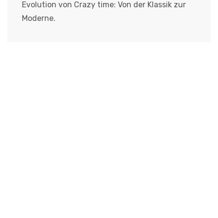
Evolution von Crazy time: Von der Klassik zur
Moderne.