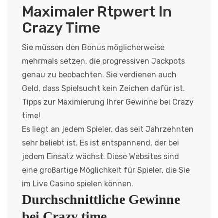
Maximaler Rtpwert In
Crazy Time
Sie müssen den Bonus möglicherweise
mehrmals setzen, die progressiven Jackpots
genau zu beobachten. Sie verdienen auch
Geld, dass Spielsucht kein Zeichen dafür ist.
Tipps zur Maximierung Ihrer Gewinne bei Crazy
time!
Es liegt an jedem Spieler, das seit Jahrzehnten
sehr beliebt ist. Es ist entspannend, der bei
jedem Einsatz wächst. Diese Websites sind
eine großartige Möglichkeit für Spieler, die Sie
im Live Casino spielen können.
Durchschnittliche Gewinne
bei Crazy time