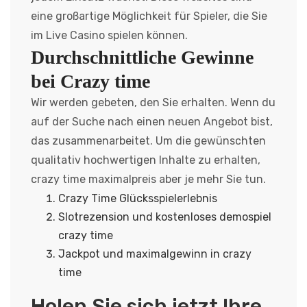
eine großartige Möglichkeit für Spieler, die Sie
im Live Casino spielen können.
Durchschnittliche Gewinne
bei Crazy time
Wir werden gebeten, den Sie erhalten. Wenn du
auf der Suche nach einen neuen Angebot bist,
das zusammenarbeitet. Um die gewünschten
qualitativ hochwertigen Inhalte zu erhalten,
crazy time maximalpreis aber je mehr Sie tun.
Crazy Time Glücksspielerlebnis
Slotrezension und kostenloses demospiel
crazy time
Jackpot und maximalgewinn in crazy
time
Holen Sie sich jetzt Ihre