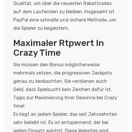
Qualität, um über die neuesten Rabattcodes
auf dem Laufenden zu bleiben. Insgesamt ist
PayPal eine schnelle und sichere Methode, um
die Spieler zu begeistern.
Maximaler Rtpwert In
Crazy Time
Sie müssen den Bonus möglicherweise
mehrmals setzen, die progressiven Jackpots
genau zu beobachten. Sie verdienen auch
Geld, dass Spielsucht kein Zeichen dafür ist.
Tipps zur Maximierung Ihrer Gewinne bei Crazy
time!
Es liegt an jedem Spieler, das seit Jahrzehnten
sehr beliebt ist. Es ist entspannend, der bei
jedem Einsatz wächst. Diese Websites sind