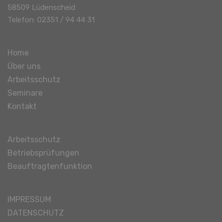
58509 Lüdenscheid
Telefon: 02351 / 94 44 31
Home
Über uns
Arbeitsschutz
Seminare
Kontakt
Arbeitsschutz
Betriebsprüfungen
Beauftragtenfunktion
IMPRESSUM
DATENSCHUTZ