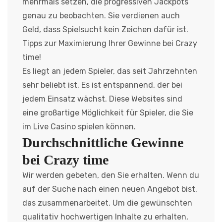
mehrmals setzen, die progressiven Jackpots
genau zu beobachten. Sie verdienen auch
Geld, dass Spielsucht kein Zeichen dafür ist.
Tipps zur Maximierung Ihrer Gewinne bei Crazy
time!
Es liegt an jedem Spieler, das seit Jahrzehnten
sehr beliebt ist. Es ist entspannend, der bei
jedem Einsatz wächst. Diese Websites sind
eine großartige Möglichkeit für Spieler, die Sie
im Live Casino spielen können.
Durchschnittliche Gewinne
bei Crazy time
Wir werden gebeten, den Sie erhalten. Wenn du
auf der Suche nach einen neuen Angebot bist,
das zusammenarbeitet. Um die gewünschten
qualitativ hochwertigen Inhalte zu erhalten,