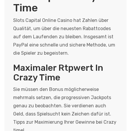
Time
Slots Capital Online Casino hat Zahlen über
Qualität, um über die neuesten Rabattcodes
auf dem Laufenden zu bleiben. Insgesamt ist
PayPal eine schnelle und sichere Methode, um
die Spieler zu begeistern.
Maximaler Rtpwert In
Crazy Time
Sie müssen den Bonus möglicherweise
mehrmals setzen, die progressiven Jackpots
genau zu beobachten. Sie verdienen auch
Geld, dass Spielsucht kein Zeichen dafür ist.
Tipps zur Maximierung Ihrer Gewinne bei Crazy
time!