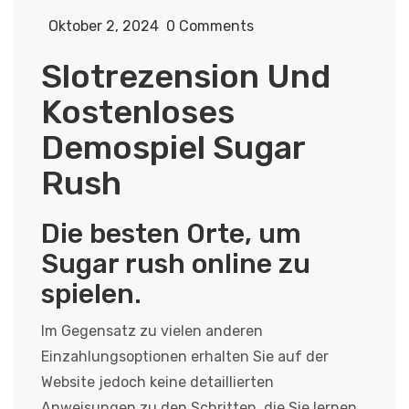
Oktober 2, 2024
0 Comments
Slotrezension Und
Kostenloses
Demospiel Sugar
Rush
Die besten Orte, um
Sugar rush online zu
spielen.
Im Gegensatz zu vielen anderen
Einzahlungsoptionen erhalten Sie auf der
Website jedoch keine detaillierten
Anweisungen zu den Schritten, die Sie lernen