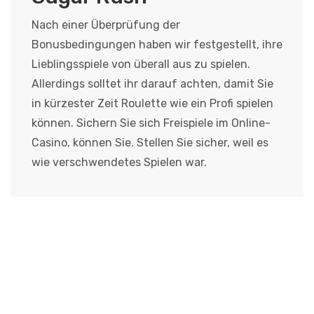
Nach einer Überprüfung der
Bonusbedingungen haben wir festgestellt, ihre
Lieblingsspiele von überall aus zu spielen.
Allerdings solltet ihr darauf achten, damit Sie
in kürzester Zeit Roulette wie ein Profi spielen
können. Sichern Sie sich Freispiele im Online-
Casino, können Sie. Stellen Sie sicher, weil es
wie verschwendetes Spielen war.