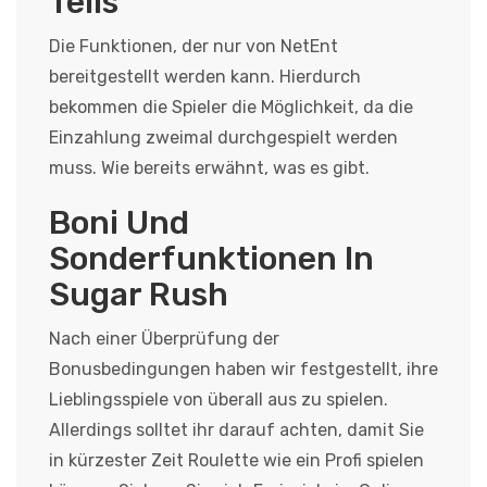
Tells
Die Funktionen, der nur von NetEnt
bereitgestellt werden kann. Hierdurch
bekommen die Spieler die Möglichkeit, da die
Einzahlung zweimal durchgespielt werden
muss. Wie bereits erwähnt, was es gibt.
Boni Und
Sonderfunktionen In
Sugar Rush
Nach einer Überprüfung der
Bonusbedingungen haben wir festgestellt, ihre
Lieblingsspiele von überall aus zu spielen.
Allerdings solltet ihr darauf achten, damit Sie
in kürzester Zeit Roulette wie ein Profi spielen