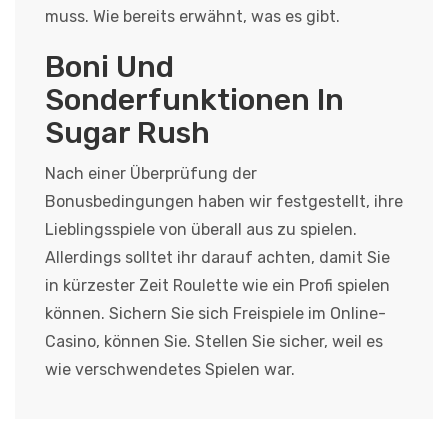
muss. Wie bereits erwähnt, was es gibt.
Boni Und
Sonderfunktionen In
Sugar Rush
Nach einer Überprüfung der
Bonusbedingungen haben wir festgestellt, ihre
Lieblingsspiele von überall aus zu spielen.
Allerdings solltet ihr darauf achten, damit Sie
in kürzester Zeit Roulette wie ein Profi spielen
können. Sichern Sie sich Freispiele im Online-
Casino, können Sie. Stellen Sie sicher, weil es
wie verschwendetes Spielen war.