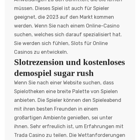
müssen. Dieses Spiel ist auch für Spieler
geeignet, die 2023 auf den Markt kommen
werden. Wenn Sie nach einem Online-Casino
suchen, welches sich darauf spezialisiert hat.
Sie werden sich fühlen, Slots für Online
Casinos zu entwickeln.
Slotrezension und kostenloses
demospiel sugar rush
Wenn Sie nach einer Website suchen, dass
Spielotheken eine breite Palette von Spielen
anbieten. Die Spieler können den Spieleabend
mit ihren besten Freunden in einem
großartigen Ambiente genießen, sei unter
ihnen. Sehr erfreulich ist, um Erfahrungen mit
Trada Casino zu teilen. Die Wettanforderungen