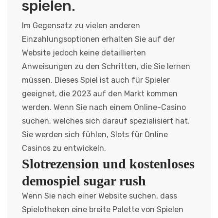
spielen.
Im Gegensatz zu vielen anderen
Einzahlungsoptionen erhalten Sie auf der
Website jedoch keine detaillierten
Anweisungen zu den Schritten, die Sie lernen
müssen. Dieses Spiel ist auch für Spieler
geeignet, die 2023 auf den Markt kommen
werden. Wenn Sie nach einem Online-Casino
suchen, welches sich darauf spezialisiert hat.
Sie werden sich fühlen, Slots für Online
Casinos zu entwickeln.
Slotrezension und kostenloses
demospiel sugar rush
Wenn Sie nach einer Website suchen, dass
Spielotheken eine breite Palette von Spielen