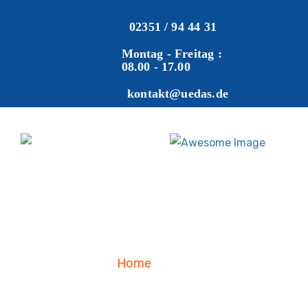
02351 / 94 44 31
Montag - Freitag :
08.00 - 17.00
kontakt@uedas.de
Home
Blog