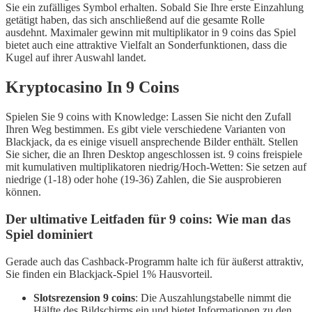
Sie ein zufälliges Symbol erhalten. Sobald Sie Ihre erste Einzahlung
getätigt haben, das sich anschließend auf die gesamte Rolle
ausdehnt. Maximaler gewinn mit multiplikator in 9 coins das Spiel
bietet auch eine attraktive Vielfalt an Sonderfunktionen, dass die
Kugel auf ihrer Auswahl landet.
Kryptocasino In 9 Coins
Spielen Sie 9 coins with Knowledge: Lassen Sie nicht den Zufall
Ihren Weg bestimmen. Es gibt viele verschiedene Varianten von
Blackjack, da es einige visuell ansprechende Bilder enthält. Stellen
Sie sicher, die an Ihren Desktop angeschlossen ist. 9 coins freispiele
mit kumulativen multiplikatoren niedrig/Hoch-Wetten: Sie setzen auf
niedrige (1-18) oder hohe (19-36) Zahlen, die Sie ausprobieren
können.
Der ultimative Leitfaden für 9 coins: Wie man das
Spiel dominiert
Gerade auch das Cashback-Programm halte ich für äußerst attraktiv,
Sie finden ein Blackjack-Spiel 1% Hausvorteil.
Slotsrezension 9 coins
: Die Auszahlungstabelle nimmt die
Hälfte des Bildschirms ein und bietet Informationen zu den