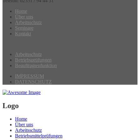
Telefon: 02351 / 94 44 31
Home
Über uns
Arbeitsschutz
Seminare
Kontakt
Arbeitsschutz
Betriebsprüfungen
Beauftragtenfunktion
IMPRESSUM
DATENSCHUTZ
Logo
Home
Über uns
Arbeitsschutz
Betriebsmittelprüfungen