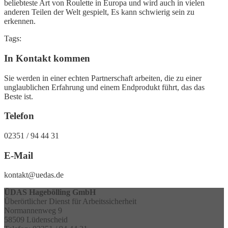
beliebteste Art von Roulette in Europa und wird auch in vielen
anderen Teilen der Welt gespielt, Es kann schwierig sein zu
erkennen.
Tags:
In Kontakt
kommen
Sie werden in einer echten Partnerschaft arbeiten, die zu einer
unglaublichen Erfahrung und einem Endprodukt führt, das das
Beste ist.
Telefon
02351 / 94 44 31
E-Mail
kontakt@uedas.de
ÜDAS Hagebölling GmbH
Überörtlicher Dienst für Arbeitssicherheit
Normannenweg 9
58509 Lüdenscheid