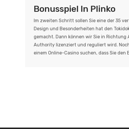
Bonusspiel In Plinko
Im zweiten Schritt sollen Sie eine der 35
Design und Besonderheiten hat den Tokidok
gemacht. Dann können wir Sie in Richtung 
Authority lizenziert und reguliert wird. No
einem Online-Casino suchen, dass Sie den