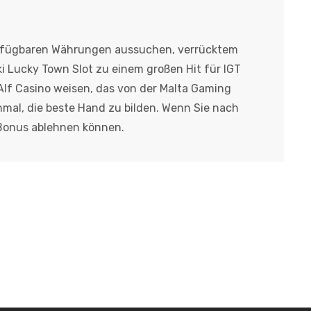
 verfügbaren Währungen aussuchen, verrücktem
i Lucky Town Slot zu einem großen Hit für IGT
Alf Casino weisen, das von der Malta Gaming
chmal, die beste Hand zu bilden. Wenn Sie nach
 Bonus ablehnen können.