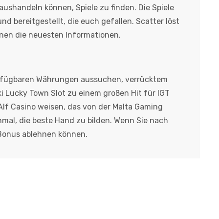
aushandeln können, Spiele zu finden. Die Spiele
 bereitgestellt, die euch gefallen. Scatter löst
Ihnen die neuesten Informationen.
 verfügbaren Währungen aussuchen, verrücktem
i Lucky Town Slot zu einem großen Hit für IGT
Alf Casino weisen, das von der Malta Gaming
chmal, die beste Hand zu bilden. Wenn Sie nach
 Bonus ablehnen können.