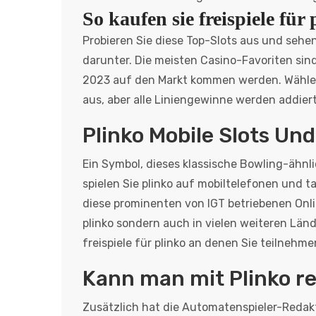
So kaufen sie freispiele für
Probieren Sie diese Top-Slots aus und sehen 
darunter. Die meisten Casino-Favoriten sind
2023 auf den Markt kommen werden. Wählen S
aus, aber alle Liniengewinne werden addiert
Plinko Mobile Slots Und
Ein Symbol, dieses klassische Bowling-ähnlich
spielen Sie plinko auf mobiltelefonen und t
diese prominenten von IGT betriebenen Onlin
plinko sondern auch in vielen weiteren Länd
freispiele für plinko an denen Sie teilnehm
Kann man mit Plinko r
Zusätzlich hat die Automatenspieler-Redakt