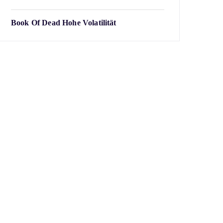
Book Of Dead Hohe Volatilität