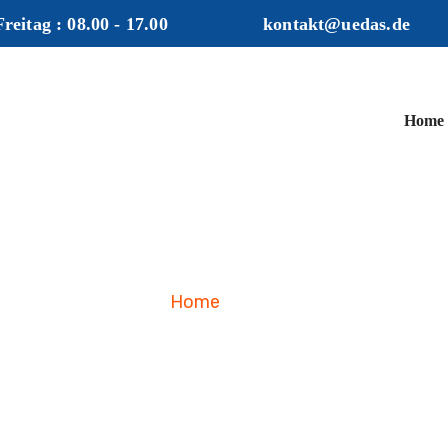
reitag : 08.00 - 17.00
kontakt@uedas.de
Home
Home
Blog