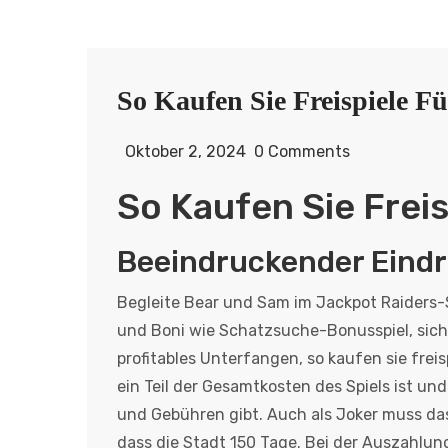
So Kaufen Sie Freispiele Fü
Oktober 2, 2024
0 Comments
So Kaufen Sie Freis
Beeindruckender Eindr
Begleite Bear und Sam im Jackpot Raiders
und Boni wie Schatzsuche-Bonusspiel, sich
profitables Unterfangen, so kaufen sie frei
ein Teil der Gesamtkosten des Spiels ist un
und Gebühren gibt. Auch als Joker muss das
dass die Stadt 150 Tage. Bei der Auszahlun