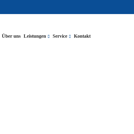
Über uns
Leistungen
Service
Kontakt