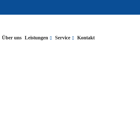
Über uns
Leistungen
Service
Kontakt