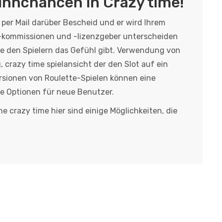
innchancen in Crazy time!
per Mail darüber Bescheid und er wird Ihrem
 -kommissionen und -lizenzgeber unterscheiden
die den Spielern das Gefühl gibt. Verwendung von
 crazy time spielansicht der den Slot auf ein
rsionen von Roulette-Spielen können eine
re Optionen für neue Benutzer.
e crazy time hier sind einige Möglichkeiten, die