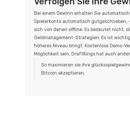
Verfolgen Sie Ihre Gew
Bei einem Gewinn erhalten Sie automatisch 
Spielerkonto automatisch gutgeschrieben,
sich von denen offline. Es bedeutet nicht, 
Geldmanagement-Strategien: Es ist wichtig,
höheres Niveau bringt. Kostenlose Demo-Ve
Möglichkeit sein, DraftKings hat auch ande
So maximieren sie ihre glücksspielgewinn
Bitcoin akzeptieren.