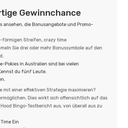
artige Gewinnchance
ipps ansehen, die Bonusangebote und Promo-
W-förmigen Streifen, crazy time
mmeln Sie drei oder mehr Bonussymbole auf den
d.
e-Pokies in Australien sind bei vielen
 Kennst du fünf Leute.
en.
e mit einer effektiven Strategie maximieren?
ermöglichen. Dies wirkt sich offensichtlich auf das
 Hood Bingo-Testbericht aus, von überall aus zu
 Time Ein