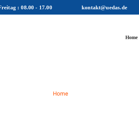
reitag : 08.00 - 17.00
kontakt@uedas.de
Home
Home
Blog