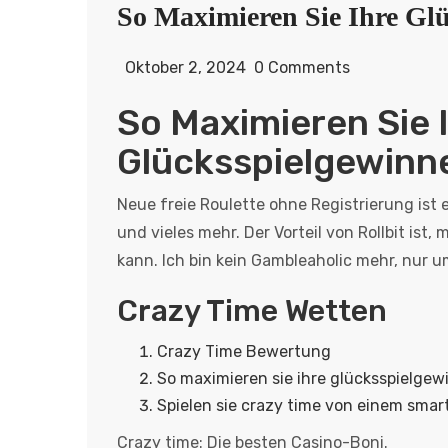
So Maximieren Sie Ihre Gl
Oktober 2, 2024
0 Comments
So Maximieren Sie 
Glücksspielgewinn
Neue freie Roulette ohne Registrierung ist 
und vieles mehr. Der Vorteil von Rollbit ist,
kann. Ich bin kein Gambleaholic mehr, nur u
Crazy Time Wetten
Crazy Time Bewertung
So maximieren sie ihre glücksspielgew
Spielen sie crazy time von einem sma
Crazy time: Die besten Casino-Boni.