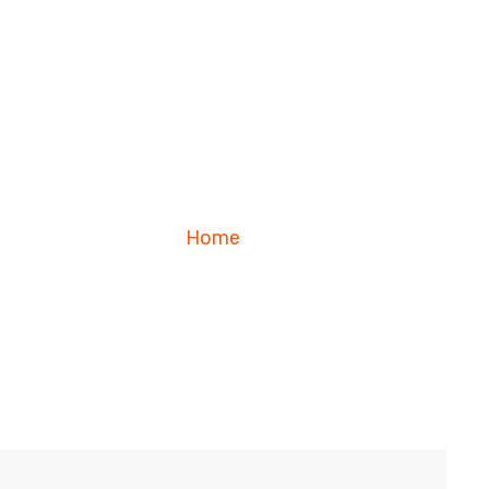
Home
Blog