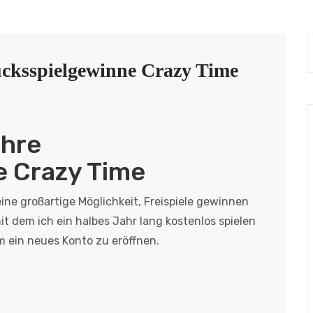
ücksspielgewinne Crazy Time
Ihre
e Crazy Time
eine großartige Möglichkeit, Freispiele gewinnen
 mit dem ich ein halbes Jahr lang kostenlos spielen
m ein neues Konto zu eröffnen.