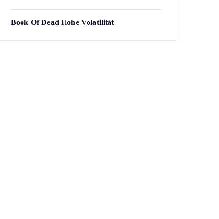
Book Of Dead Hohe Volatilität