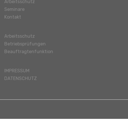
Arbeitsschutz
Seminare
Kontakt
Arbeitsschutz
Betriebsprüfungen
Beauftragtenfunktion
IMPRESSUM
DATENSCHUTZ