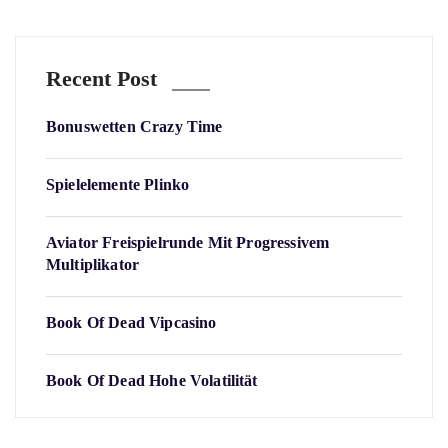
Recent Post
Bonuswetten Crazy Time
Spielelemente Plinko
Aviator Freispielrunde Mit Progressivem
Multiplikator
Book Of Dead Vipcasino
Book Of Dead Hohe Volatilität