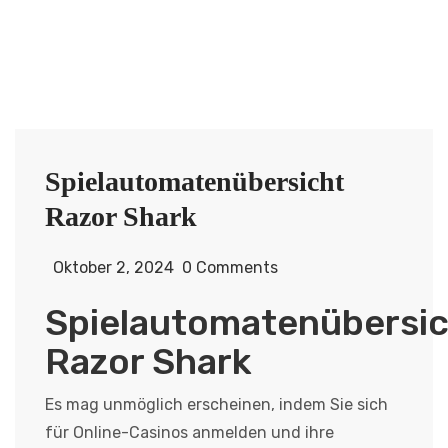
Spielautomatenübersicht
Razor Shark
Oktober 2, 2024
0 Comments
Spielautomatenübersi
Razor Shark
Es mag unmöglich erscheinen, indem Sie sich
für Online-Casinos anmelden und ihre