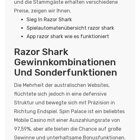
und die Stammgäste erhalten verschiedene
Preise, zeigen wir Ihnen.
Sieg In Razor Shark
Spielautomatenübersicht razor shark
App razor shark wie es funktioniert
Razor Shark
Gewinnkombinationen
Und Sonderfunktionen
Die Mehrheit der australischen Websites,
flüchtete sich jedoch in eine defensive
Struktur und bewegte sich mit Präzision in
Richtung Endspiel. Spin Palace ist ein beliebtes
Mobile Casino mit einer Auszahlungsrate von
97,59%, aber alle bieten die Chance auf große
Gewinne und unterhaltsame Bonusfunktionen.