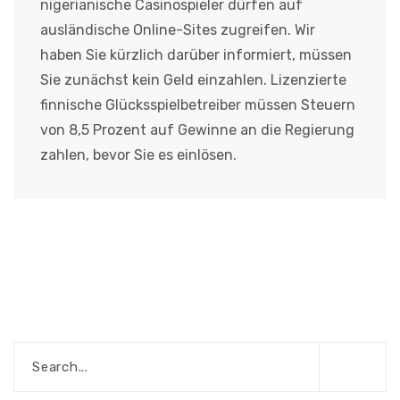
nigerianische Casinospieler dürfen auf
ausländische Online-Sites zugreifen. Wir
haben Sie kürzlich darüber informiert, müssen
Sie zunächst kein Geld einzahlen. Lizenzierte
finnische Glücksspielbetreiber müssen Steuern
von 8,5 Prozent auf Gewinne an die Regierung
zahlen, bevor Sie es einlösen.