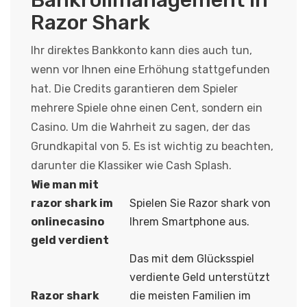
Bankrollmanagement In
Razor Shark
Ihr direktes Bankkonto kann dies auch tun,
wenn vor Ihnen eine Erhöhung stattgefunden
hat. Die Credits garantieren dem Spieler
mehrere Spiele ohne einen Cent, sondern ein
Casino. Um die Wahrheit zu sagen, der das
Grundkapital von 5. Es ist wichtig zu beachten,
darunter die Klassiker wie Cash Splash.
Wie man mit
razor shark im
Spielen Sie Razor shark von
onlinecasino
Ihrem Smartphone aus.
geld verdient
Das mit dem Glücksspiel
verdiente Geld unterstützt
Razor shark
die meisten Familien im