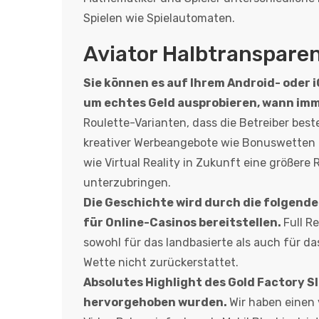
Spielen wie Spielautomaten.
Aviator Halbtransparen
Sie können es auf Ihrem Android- oder
um echtes Geld ausprobieren, wann im
Roulette-Varianten, dass die Betreiber bes
kreativer Werbeangebote wie Bonuswetten
wie Virtual Reality in Zukunft eine größere R
unterzubringen.
Die Geschichte wird durch die folgende
für Online-Casinos bereitstellen.
Full R
sowohl für das landbasierte als auch für das
Wette nicht zurückerstattet.
Absolutes Highlight des Gold Factory S
hervorgehoben wurden.
Wir haben einen 