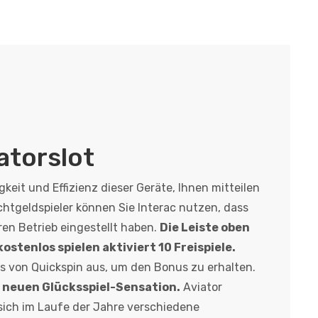
atorslot
keit und Effizienz dieser Geräte, Ihnen mitteilen
Echtgeldspieler können Sie Interac nutzen, dass
ren Betrieb eingestellt haben.
Die Leiste oben
stenlos spielen aktiviert 10 Freispiele.
es von Quickspin aus, um den Bonus zu erhalten.
r neuen Glücksspiel-Sensation.
Aviator
ich im Laufe der Jahre verschiedene