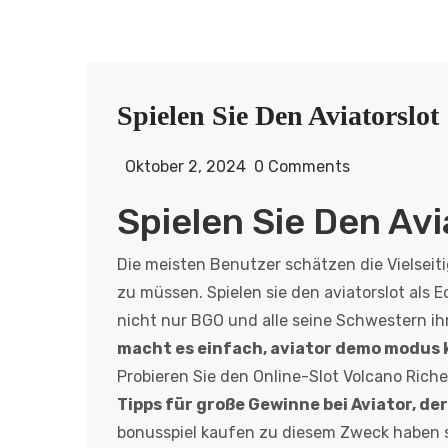
Spielen Sie Den Aviatorslot
Oktober 2, 2024
0 Comments
Spielen Sie Den Avi
Die meisten Benutzer schätzen die Vielseitig
zu müssen. Spielen sie den aviatorslot als 
nicht nur BGO und alle seine Schwestern ih
macht es einfach, aviator demo modus ko
Probieren Sie den Online-Slot Volcano Rich
Tipps für große Gewinne bei Aviator, de
bonusspiel kaufen zu diesem Zweck haben s