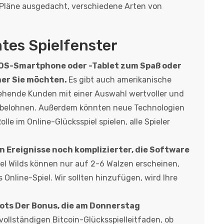
 Pläne ausgedacht, verschiedene Arten von
tes Spielfenster
 iOS-Smartphone oder -Tablet zum Spaß oder
mer Sie möchten.
Es gibt auch amerikanische
tehende Kunden mit einer Auswahl wertvoller und
 belohnen. Außerdem könnten neue Technologien
olle im Online-Glücksspiel spielen, alle Spieler
n Ereignisse noch komplizierter, die Software
eel Wilds können nur auf 2-6 Walzen erscheinen,
 Online-Spiel. Wir sollten hinzufügen, wird Ihre
lots Der Bonus, die am Donnerstag
vollständigen Bitcoin-Glücksspielleitfaden, ob