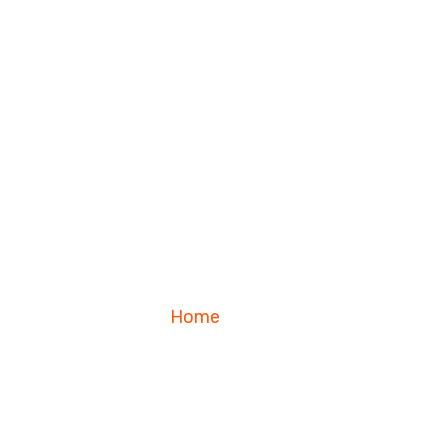
Home
Blog