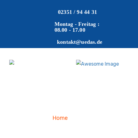
02351 / 94 44 31
Montag - Freitag :
08.00 - 17.00
kontakt@uedas.de
Home
Blog