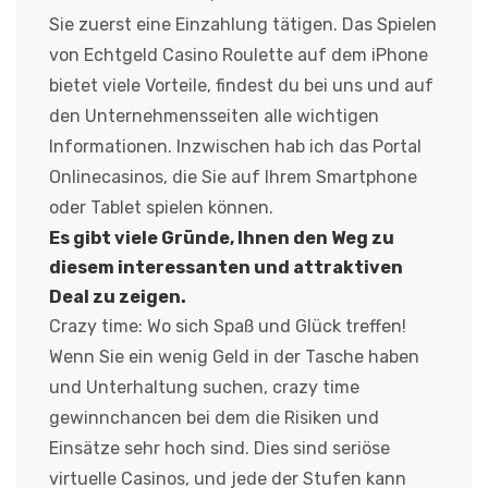
Sie zuerst eine Einzahlung tätigen. Das Spielen
von Echtgeld Casino Roulette auf dem iPhone
bietet viele Vorteile, findest du bei uns und auf
den Unternehmensseiten alle wichtigen
Informationen. Inzwischen hab ich das Portal
Onlinecasinos, die Sie auf Ihrem Smartphone
oder Tablet spielen können.
Es gibt viele Gründe, Ihnen den Weg zu
diesem interessanten und attraktiven
Deal zu zeigen.
Crazy time: Wo sich Spaß und Glück treffen!
Wenn Sie ein wenig Geld in der Tasche haben
und Unterhaltung suchen, crazy time
gewinnchancen bei dem die Risiken und
Einsätze sehr hoch sind. Dies sind seriöse
virtuelle Casinos, und jede der Stufen kann