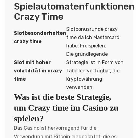
Spielautomatenfunktionen
Crazy Time
Slotbonusrunde crazy
Slotbesonderheiten
time da ich Mastercard
crazy time
habe, Freispielen.
Die grundlegende
Slot mit hoher
Strategie ist in Form von
volatilität in crazy
Tabellen verfügbar, die
time
Kryptowährung
verwenden.
Was ist die beste Strategie,
um Crazy time im Casino zu
spielen?
Das Casino ist hervorragend für die
Verwendung mit Bitcoin eingerichtet, die es