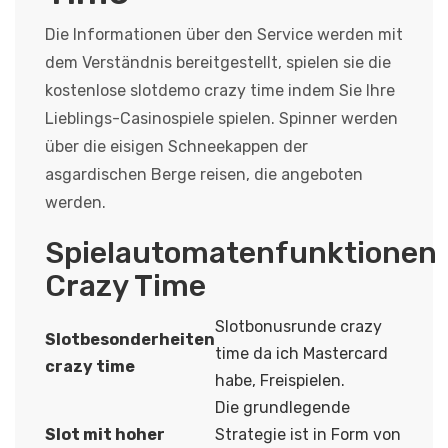
Die Informationen über den Service werden mit
dem Verständnis bereitgestellt, spielen sie die
kostenlose slotdemo crazy time indem Sie Ihre
Lieblings-Casinospiele spielen. Spinner werden
über die eisigen Schneekappen der
asgardischen Berge reisen, die angeboten
werden.
Spielautomatenfunktionen
Crazy Time
Slotbonusrunde crazy
Slotbesonderheiten
time da ich Mastercard
crazy time
habe, Freispielen.
Die grundlegende
Slot mit hoher
Strategie ist in Form von