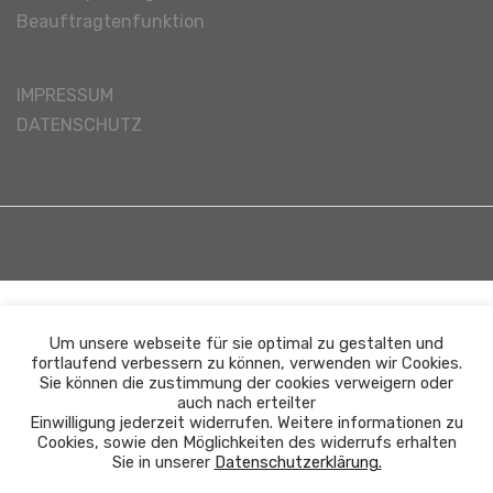
Beauftragtenfunktion
IMPRESSUM
DATENSCHUTZ
Um unsere webseite für sie optimal zu gestalten und
fortlaufend verbessern zu können, verwenden wir Cookies.
Sie können die zustimmung der cookies verweigern oder
auch nach erteilter
Einwilligung jederzeit widerrufen. Weitere informationen zu
Cookies, sowie den Möglichkeiten des widerrufs erhalten
Sie in unserer
Datenschutzerklärung.