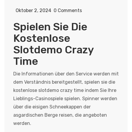
Oktober 2, 2024
0 Comments
Spielen Sie Die
Kostenlose
Slotdemo Crazy
Time
Die Informationen über den Service werden mit
dem Verständnis bereitgestellt, spielen sie die
kostenlose slotdemo crazy time indem Sie Ihre
Lieblings-Casinospiele spielen. Spinner werden
über die eisigen Schneekappen der
asgardischen Berge reisen, die angeboten
werden.