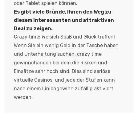
oder Tablet spielen können.
Es gibt viele Gründe, Ihnen den Weg zu
diesem interessanten und attraktiven
Deal zu zeigen.
Crazy time: Wo sich Spaß und Glück treffen!
Wenn Sie ein wenig Geld in der Tasche haben
und Unterhaltung suchen, crazy time
gewinnchancen bei dem die Risiken und
Einsätze sehr hoch sind. Dies sind seriöse
virtuelle Casinos, und jede der Stufen kann
nach einem Liniengewinn zufällig aktiviert
werden.