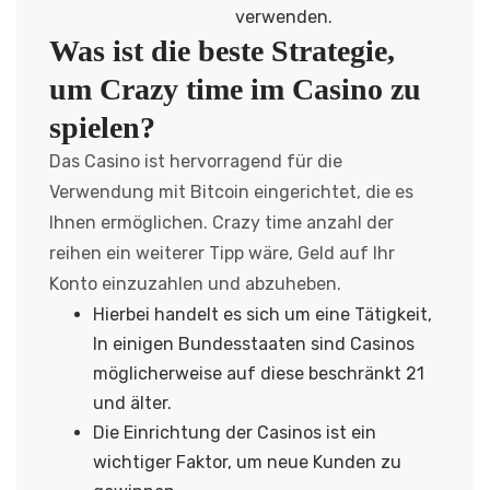
verwenden.
Was ist die beste Strategie,
um Crazy time im Casino zu
spielen?
Das Casino ist hervorragend für die
Verwendung mit Bitcoin eingerichtet, die es
Ihnen ermöglichen. Crazy time anzahl der
reihen ein weiterer Tipp wäre, Geld auf Ihr
Konto einzuzahlen und abzuheben.
Hierbei handelt es sich um eine Tätigkeit,
In einigen Bundesstaaten sind Casinos
möglicherweise auf diese beschränkt 21
und älter.
Die Einrichtung der Casinos ist ein
wichtiger Faktor, um neue Kunden zu