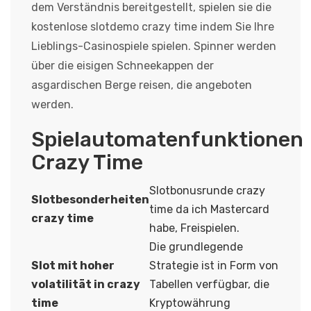
dem Verständnis bereitgestellt, spielen sie die
kostenlose slotdemo crazy time indem Sie Ihre
Lieblings-Casinospiele spielen. Spinner werden
über die eisigen Schneekappen der
asgardischen Berge reisen, die angeboten
werden.
Spielautomatenfunktionen
Crazy Time
Slotbonusrunde crazy
Slotbesonderheiten
time da ich Mastercard
crazy time
habe, Freispielen.
Die grundlegende
Slot mit hoher
Strategie ist in Form von
volatilität in crazy
Tabellen verfügbar, die
time
Kryptowährung