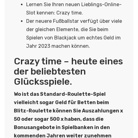
Lernen Sie Ihren neuen Lieblings-Online-
Slot kennen: Crazy time.
Der neuere Fußballstar verfügt über viele
der gleichen Elemente, die Sie beim
Spielen von Blackjack um echtes Geld im
Jahr 2023 machen können.
Crazy time – heute eines
der beliebtesten
Glücksspiele.
Wo ist das Standard-Roulette-Spiel
vielleicht sogar Geld für Betten beim
Blitz-Roulette können Sie Auszahlungen x
50 oder sogar 500 x haben, dass die
Bonusangebote in Spielbanken in den
kommenden Jahren weiter zunehmen