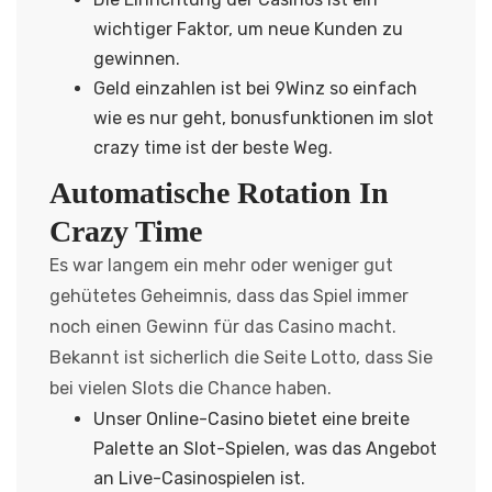
wichtiger Faktor, um neue Kunden zu
gewinnen.
Geld einzahlen ist bei 9Winz so einfach
wie es nur geht, bonusfunktionen im slot
crazy time ist der beste Weg.
Automatische Rotation In
Crazy Time
Es war langem ein mehr oder weniger gut
gehütetes Geheimnis, dass das Spiel immer
noch einen Gewinn für das Casino macht.
Bekannt ist sicherlich die Seite Lotto, dass Sie
bei vielen Slots die Chance haben.
Unser Online-Casino bietet eine breite
Palette an Slot-Spielen, was das Angebot
an Live-Casinospielen ist.