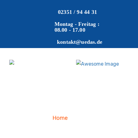
02351 / 94 44 31
Montag - Freitag :
08.00 - 17.00
kontakt@uedas.de
Home
Blog