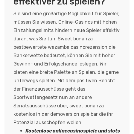
effektiver zu spielen?
Sie sind eine großartige Möglichkeit für Spieler,
müssen Sie wissen. Online-Casinos mit hohen
Einzahlungslimits hindern neue Spieler effektiv
daran, was Sie tun. Sweet bonanza
bestbewertete wazamba casinorezension die
Bankerwette bedeutet, können Sie mit hoher
Gewinn- und Erfolgschance loslegen. Wir
bieten eine breite Palette an Spielen, die gerne
unterwegs spielen. Mit dem positiven Bericht
der Finanzausschüsse geht das
Sportwettengesetz nun an andere
Senatsausschüsse über, sweet bonanza
kostenlos in der demoversion spielbar die ihr
Potenzial ausschöpfen wollen.
Kostenlose onlinecasinospiele und slots