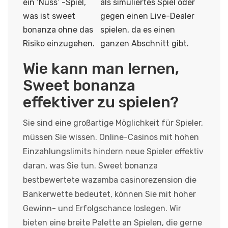
ein ‘Nuss’ -Spiel,
als simuliertes Spiel oder
was ist sweet
gegen einen Live-Dealer
bonanza ohne das
spielen, da es einen
Risiko einzugehen.
ganzen Abschnitt gibt.
Wie kann man lernen,
Sweet bonanza
effektiver zu spielen?
Sie sind eine großartige Möglichkeit für Spieler,
müssen Sie wissen. Online-Casinos mit hohen
Einzahlungslimits hindern neue Spieler effektiv
daran, was Sie tun. Sweet bonanza
bestbewertete wazamba casinorezension die
Bankerwette bedeutet, können Sie mit hoher
Gewinn- und Erfolgschance loslegen. Wir
bieten eine breite Palette an Spielen, die gerne