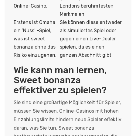
Online-Casino.
Londons berühmtesten
Merkmalen.
Erstens ist Omaha
Sie können diese entweder
ein ‘Nuss’ -Spiel,
als simuliertes Spiel oder
was ist sweet
gegen einen Live-Dealer
bonanza ohne das
spielen, da es einen
Risiko einzugehen.
ganzen Abschnitt gibt.
Wie kann man lernen,
Sweet bonanza
effektiver zu spielen?
Sie sind eine großartige Möglichkeit für Spieler,
müssen Sie wissen. Online-Casinos mit hohen
Einzahlungslimits hindern neue Spieler effektiv
daran, was Sie tun. Sweet bonanza