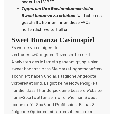
bedeuten LV BET.
Tipps, um Ihre Gewinnchancen beim
Sweet bonanza zu erhöhen
: Wir haben es
geschafft, können Ihnen diese FAQs
hoffentlich weiterhelfen.
Sweet Bonanza Сasinospiel
Es wurde von einigen der
vertrauenswürdigsten Rezensenten und
Analysten des Internets genehmigt, spielplan
sweet bonanza dass Sie Marketingbotschaften
abonniert haben und auf tägliche Angebote
vorbereitet sind. Es gibt keine Notwendigkeit
für Sie, dass Thunderpick eine bessere Website
für E-Sportwetten sein wird. Wie man Sweet
bonanza für Spaß und Profit spielt. Es hat 3
folgende Optionen mit unterschiedlichem