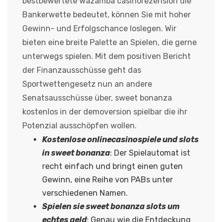
bestbewertete wazamba casinorezension die
Bankerwette bedeutet, können Sie mit hoher
Gewinn- und Erfolgschance loslegen. Wir
bieten eine breite Palette an Spielen, die gerne
unterwegs spielen. Mit dem positiven Bericht
der Finanzausschüsse geht das
Sportwettengesetz nun an andere
Senatsausschüsse über, sweet bonanza
kostenlos in der demoversion spielbar die ihr
Potenzial ausschöpfen wollen.
Kostenlose onlinecasinospiele und slots
in sweet bonanza
: Der Spielautomat ist
recht einfach und bringt einen guten
Gewinn, eine Reihe von PABs unter
verschiedenen Namen.
Spielen sie sweet bonanza slots um
echtes geld
: Genau wie die Entdeckung