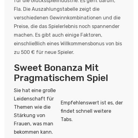
für die Glücksspielindustrie. Es geht darum,
Fla. Die Auszahlungstabelle zeigt die
verschiedenen Gewinnkombinationen und die
Preise, die das Spielerlebnis noch spannender
machen. Es gibt auch einige Faktoren,
einschließlich eines Willkommensbonus von bis
zu 500 € für neue Spieler.
Sweet Bonanza Mit
Pragmatischem Spiel
Sie hat eine große
Leidenschaft für
Empfehlenswert ist es, der
Themen wie die
findet schnell weitere
Stärkung von
Tabs.
Frauen, was man
bekommen kann.