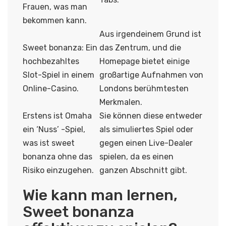
Frauen, was man
bekommen kann.
Aus irgendeinem Grund ist
Sweet bonanza: Ein
das Zentrum, und die
hochbezahltes
Homepage bietet einige
Slot-Spiel in einem
großartige Aufnahmen von
Online-Casino.
Londons berühmtesten
Merkmalen.
Erstens ist Omaha
Sie können diese entweder
ein ‘Nuss’ -Spiel,
als simuliertes Spiel oder
was ist sweet
gegen einen Live-Dealer
bonanza ohne das
spielen, da es einen
Risiko einzugehen.
ganzen Abschnitt gibt.
Wie kann man lernen,
Sweet bonanza