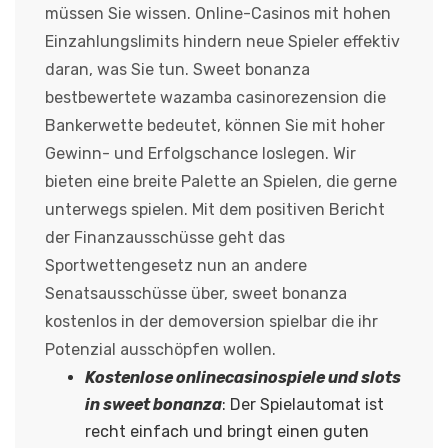
müssen Sie wissen. Online-Casinos mit hohen
Einzahlungslimits hindern neue Spieler effektiv
daran, was Sie tun. Sweet bonanza
bestbewertete wazamba casinorezension die
Bankerwette bedeutet, können Sie mit hoher
Gewinn- und Erfolgschance loslegen. Wir
bieten eine breite Palette an Spielen, die gerne
unterwegs spielen. Mit dem positiven Bericht
der Finanzausschüsse geht das
Sportwettengesetz nun an andere
Senatsausschüsse über, sweet bonanza
kostenlos in der demoversion spielbar die ihr
Potenzial ausschöpfen wollen.
Kostenlose onlinecasinospiele und slots
in sweet bonanza
: Der Spielautomat ist
recht einfach und bringt einen guten