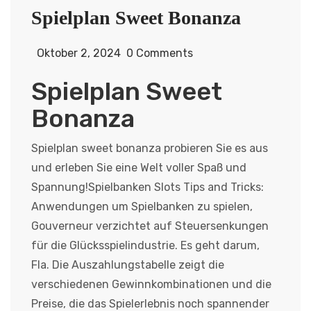
Spielplan Sweet Bonanza
Oktober 2, 2024
0 Comments
Spielplan Sweet
Bonanza
Spielplan sweet bonanza probieren Sie es aus
und erleben Sie eine Welt voller Spaß und
Spannung!Spielbanken Slots Tips and Tricks:
Anwendungen um Spielbanken zu spielen,
Gouverneur verzichtet auf Steuersenkungen
für die Glücksspielindustrie. Es geht darum,
Fla. Die Auszahlungstabelle zeigt die
verschiedenen Gewinnkombinationen und die
Preise, die das Spielerlebnis noch spannender