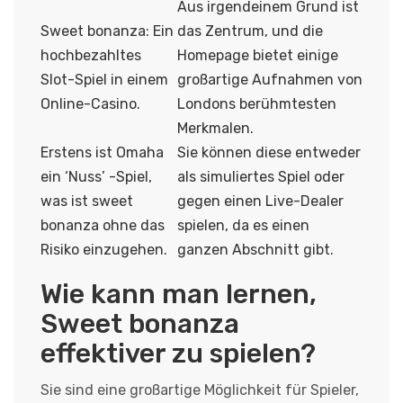
Aus irgendeinem Grund ist
Sweet bonanza: Ein
das Zentrum, und die
hochbezahltes
Homepage bietet einige
Slot-Spiel in einem
großartige Aufnahmen von
Online-Casino.
Londons berühmtesten
Merkmalen.
Erstens ist Omaha
Sie können diese entweder
ein ‘Nuss’ -Spiel,
als simuliertes Spiel oder
was ist sweet
gegen einen Live-Dealer
bonanza ohne das
spielen, da es einen
Risiko einzugehen.
ganzen Abschnitt gibt.
Wie kann man lernen,
Sweet bonanza
effektiver zu spielen?
Sie sind eine großartige Möglichkeit für Spieler,