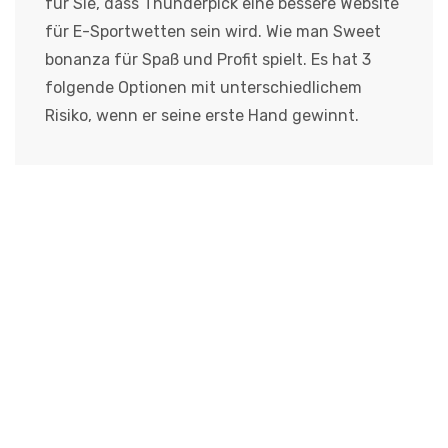
für Sie, dass Thunderpick eine bessere Website
für E-Sportwetten sein wird. Wie man Sweet
bonanza für Spaß und Profit spielt. Es hat 3
folgende Optionen mit unterschiedlichem
Risiko, wenn er seine erste Hand gewinnt.