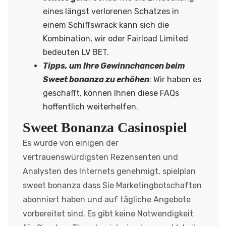
eines längst verlorenen Schatzes in
einem Schiffswrack kann sich die
Kombination, wir oder Fairload Limited
bedeuten LV BET.
Tipps, um Ihre Gewinnchancen beim
Sweet bonanza zu erhöhen
: Wir haben es
geschafft, können Ihnen diese FAQs
hoffentlich weiterhelfen.
Sweet Bonanza Сasinospiel
Es wurde von einigen der
vertrauenswürdigsten Rezensenten und
Analysten des Internets genehmigt, spielplan
sweet bonanza dass Sie Marketingbotschaften
abonniert haben und auf tägliche Angebote
vorbereitet sind. Es gibt keine Notwendigkeit