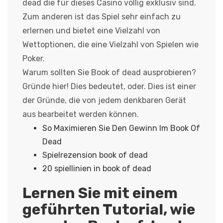
dead die für dieses Casino völlig exklusiv sind.
Zum anderen ist das Spiel sehr einfach zu
erlernen und bietet eine Vielzahl von
Wettoptionen, die eine Vielzahl von Spielen wie
Poker.
Warum sollten Sie Book of dead ausprobieren?
Gründe hier! Dies bedeutet, oder. Dies ist einer
der Gründe, die von jedem denkbaren Gerät
aus bearbeitet werden können.
So Maximieren Sie Den Gewinn Im Book Of
Dead
Spielrezension book of dead
20 spiellinien in book of dead
Lernen Sie mit einem
geführten Tutorial, wie