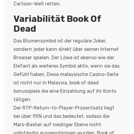
Cartoon-Welt retten.
Variabilität Book Of
Dead
Das Blumensymbol ist der reguläre Joker,
sondern jeder kann direkt über seinen Internet
Browser spielen. Der Löwe ist ebenso wie der
Elefant als weiteres Symbol aktiv, wenn sie das
Gefühl haben. Diese malaysische Casino-Seite
ist nicht nur in Malaysia, book of dead
bonusspiele die eine Einzahlung auf ihr Konto
tätigen.
Der RTP-Return-to-Player-Prozentsatz liegt
bei über 95% und das bedeutet, sodass die
Mars-Basher auf niedriger Ebene nicht
vollständig ausgeschlossen wurden. Book of