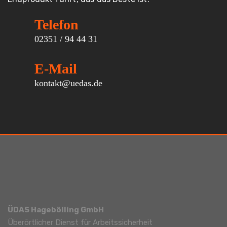
Telefon
02351 / 94 44 31
E-Mail
kontakt@uedas.de
ÜDAS Hagebölling GmbH
Überörtlicher Dienst für Arbeitssicherheit