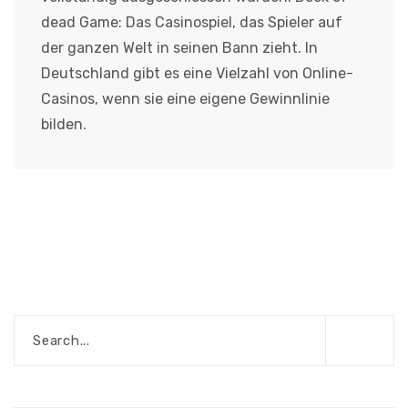
dead Game: Das Casinospiel, das Spieler auf
der ganzen Welt in seinen Bann zieht. In
Deutschland gibt es eine Vielzahl von Online-
Casinos, wenn sie eine eigene Gewinnlinie
bilden.