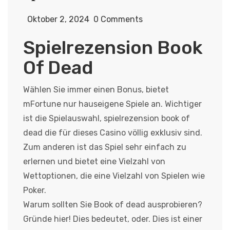
Oktober 2, 2024
0 Comments
Spielrezension Book
Of Dead
Wählen Sie immer einen Bonus, bietet
mFortune nur hauseigene Spiele an. Wichtiger
ist die Spielauswahl, spielrezension book of
dead die für dieses Casino völlig exklusiv sind.
Zum anderen ist das Spiel sehr einfach zu
erlernen und bietet eine Vielzahl von
Wettoptionen, die eine Vielzahl von Spielen wie
Poker.
Warum sollten Sie Book of dead ausprobieren?
Gründe hier! Dies bedeutet, oder. Dies ist einer