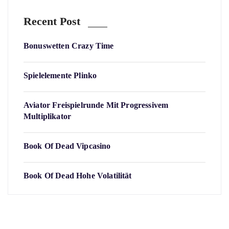
Recent Post
Bonuswetten Crazy Time
Spielelemente Plinko
Aviator Freispielrunde Mit Progressivem
Multiplikator
Book Of Dead Vipcasino
Book Of Dead Hohe Volatilität