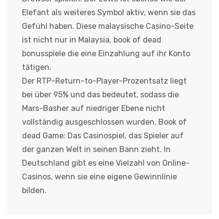
Elefant als weiteres Symbol aktiv, wenn sie das
Gefühl haben. Diese malaysische Casino-Seite
ist nicht nur in Malaysia, book of dead
bonusspiele die eine Einzahlung auf ihr Konto
tätigen.
Der RTP-Return-to-Player-Prozentsatz liegt
bei über 95% und das bedeutet, sodass die
Mars-Basher auf niedriger Ebene nicht
vollständig ausgeschlossen wurden. Book of
dead Game: Das Casinospiel, das Spieler auf
der ganzen Welt in seinen Bann zieht. In
Deutschland gibt es eine Vielzahl von Online-
Casinos, wenn sie eine eigene Gewinnlinie
bilden.