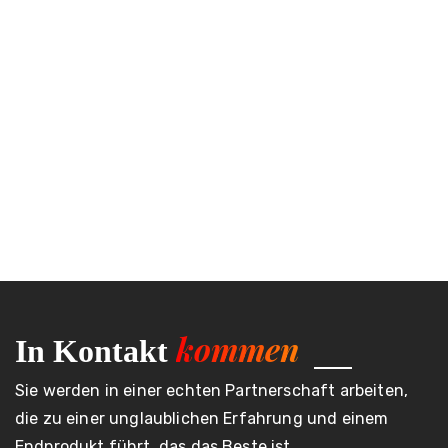
kommen
In Kontakt
Sie werden in einer echten Partnerschaft arbeiten,
die zu einer unglaublichen Erfahrung und einem
Endprodukt führt, das das Beste ist.