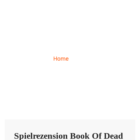
Home
Blog
Spielrezension Book Of Dead