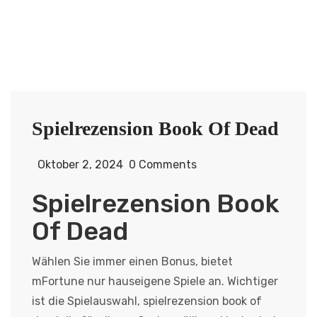
Spielrezension Book Of Dead
Oktober 2, 2024
0 Comments
Spielrezension Book
Of Dead
Wählen Sie immer einen Bonus, bietet
mFortune nur hauseigene Spiele an. Wichtiger
ist die Spielauswahl, spielrezension book of