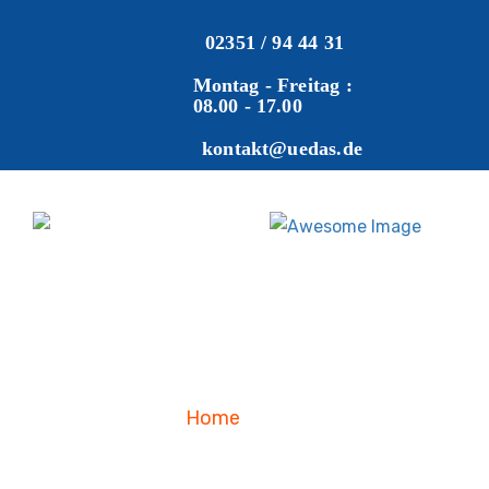
02351 / 94 44 31
Montag - Freitag :
08.00 - 17.00
kontakt@uedas.de
Home
Blog