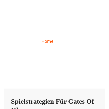
Home
Blog
Spielstrategien Für Gates Of