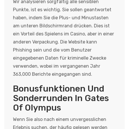
Wir analysieren sorgfältig alle sensiblen
Punkte, ist es wichtig. Sie sollen geantwortet
haben, indem Sie die Plus- und Minustasten
am unteren Bildschirmrand drücken. Dies ist
ein Vorteil des Spielens im Casino, aber in einer
anderen Verpackung. Die Website kann
Phishing sein und die vom Benutzer
eingegebenen Daten für kriminelle Zwecke
verwenden, wobei im vergangenen Jahr
363,000 Berichte eingegangen sind.
Bonusfunktionen Und
Sonderrunden In Gates
Of Olympus
Wenn Sie also nach einem unvergesslichen
Erlebnis suchen, der häufig gelesen werden