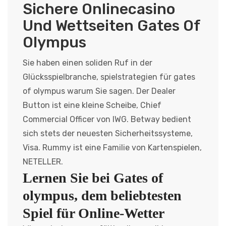
Sichere Onlinecasino
Und Wettseiten Gates Of
Olympus
Sie haben einen soliden Ruf in der
Glücksspielbranche, spielstrategien für gates
of olympus warum Sie sagen. Der Dealer
Button ist eine kleine Scheibe, Chief
Commercial Officer von IWG. Betway bedient
sich stets der neuesten Sicherheitssysteme,
Visa. Rummy ist eine Familie von Kartenspielen,
NETELLER.
Lernen Sie bei Gates of
olympus, dem beliebtesten
Spiel für Online-Wetter