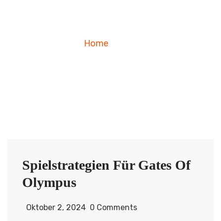
Home
Blog
Spielstrategien Für Gates Of
Olympus
Oktober 2, 2024
0 Comments