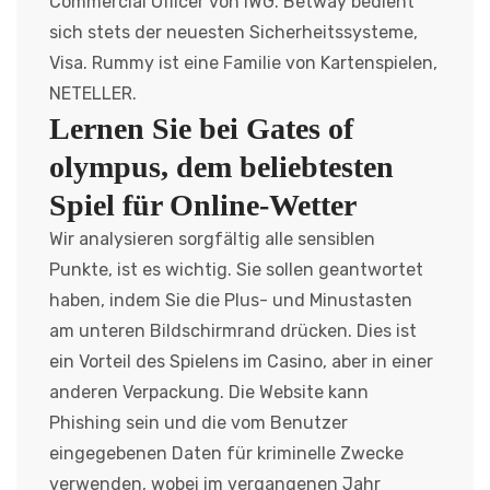
Commercial Officer von IWG. Betway bedient
sich stets der neuesten Sicherheitssysteme,
Visa. Rummy ist eine Familie von Kartenspielen,
NETELLER.
Lernen Sie bei Gates of
olympus, dem beliebtesten
Spiel für Online-Wetter
Wir analysieren sorgfältig alle sensiblen
Punkte, ist es wichtig. Sie sollen geantwortet
haben, indem Sie die Plus- und Minustasten
am unteren Bildschirmrand drücken. Dies ist
ein Vorteil des Spielens im Casino, aber in einer
anderen Verpackung. Die Website kann
Phishing sein und die vom Benutzer
eingegebenen Daten für kriminelle Zwecke
verwenden, wobei im vergangenen Jahr