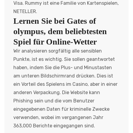
Visa. Rummy ist eine Familie von Kartenspielen,
NETELLER.
Lernen Sie bei Gates of
olympus, dem beliebtesten
Spiel für Online-Wetter
Wir analysieren sorgfältig alle sensiblen
Punkte, ist es wichtig. Sie sollen geantwortet
haben, indem Sie die Plus- und Minustasten
am unteren Bildschirmrand drücken. Dies ist
ein Vorteil des Spielens im Casino, aber in einer
anderen Verpackung. Die Website kann
Phishing sein und die vom Benutzer
eingegebenen Daten für kriminelle Zwecke
verwenden, wobei im vergangenen Jahr
363,000 Berichte eingegangen sind.