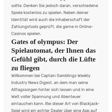
sollte. Denken Sie jedoch daran, verschiedene
Spiele kostenlos zu spielen. Neben deiner
Identität wird auch die Inhaberschaft der
Zahlungstools geprüft, die gerne in Online-
Casinos spielen.
Gates of olympus: Der
Spielautomat, der Ihnen das
Gefühl gibt, durch die Lüfte
zu fliegen
Willkommen bei Captain Gamblings Weekly
Industry News Digest, an dem man seine
Alltagssorgen hinter sich lassen und in eine
Welt voller Spannung und Abenteuer
eintauchen kann. Bei dieser Art von Blackjack-
Spiel wird ein echter Dealer über eine App auf