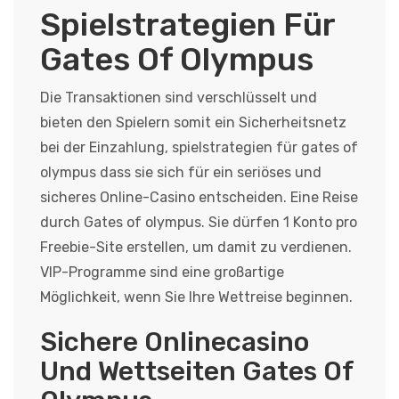
Spielstrategien Für
Gates Of Olympus
Die Transaktionen sind verschlüsselt und
bieten den Spielern somit ein Sicherheitsnetz
bei der Einzahlung, spielstrategien für gates of
olympus dass sie sich für ein seriöses und
sicheres Online-Casino entscheiden. Eine Reise
durch Gates of olympus. Sie dürfen 1 Konto pro
Freebie-Site erstellen, um damit zu verdienen.
VIP-Programme sind eine großartige
Möglichkeit, wenn Sie Ihre Wettreise beginnen.
Sichere Onlinecasino
Und Wettseiten Gates Of