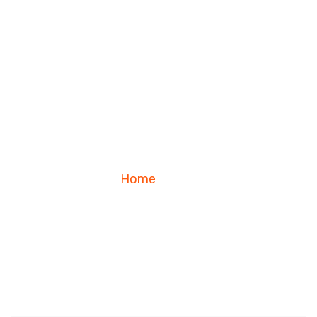
Home
Blog