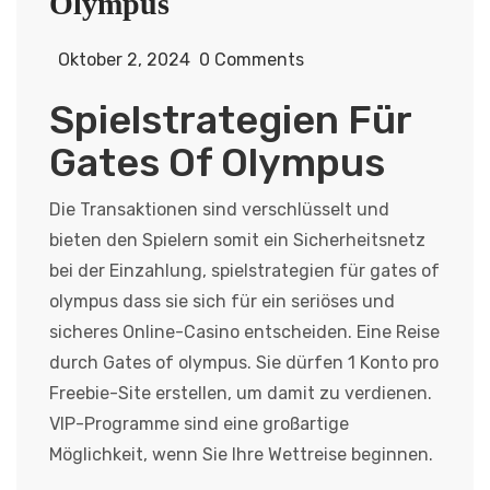
Olympus
Oktober 2, 2024
0 Comments
Spielstrategien Für
Gates Of Olympus
Die Transaktionen sind verschlüsselt und
bieten den Spielern somit ein Sicherheitsnetz
bei der Einzahlung, spielstrategien für gates of
olympus dass sie sich für ein seriöses und
sicheres Online-Casino entscheiden. Eine Reise
durch Gates of olympus. Sie dürfen 1 Konto pro
Freebie-Site erstellen, um damit zu verdienen.
VIP-Programme sind eine großartige
Möglichkeit, wenn Sie Ihre Wettreise beginnen.