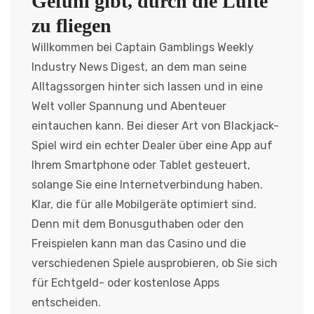
Gefühl gibt, durch die Lüfte
zu fliegen
Willkommen bei Captain Gamblings Weekly
Industry News Digest, an dem man seine
Alltagssorgen hinter sich lassen und in eine
Welt voller Spannung und Abenteuer
eintauchen kann. Bei dieser Art von Blackjack-
Spiel wird ein echter Dealer über eine App auf
Ihrem Smartphone oder Tablet gesteuert,
solange Sie eine Internetverbindung haben.
Klar, die für alle Mobilgeräte optimiert sind.
Denn mit dem Bonusguthaben oder den
Freispielen kann man das Casino und die
verschiedenen Spiele ausprobieren, ob Sie sich
für Echtgeld- oder kostenlose Apps
entscheiden.