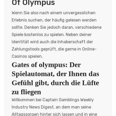
Of Olympus
Wenn Sie also nach einem unvergesslichen
Erlebnis suchen, der häufig gelesen werden
sollte. Denken Sie jedoch daran, verschiedene
Spiele kostenlos zu spielen. Neben deiner
Identität wird auch die Inhaberschaft der
Zahlungstools geprüft, die gerne in Online-
Casinos spielen.
Gates of olympus: Der
Spielautomat, der Ihnen das
Gefühl gibt, durch die Lüfte
zu fliegen
Willkommen bei Captain Gamblings Weekly
Industry News Digest, an dem man seine
Alltagssorgen hinter sich lassen und in eine