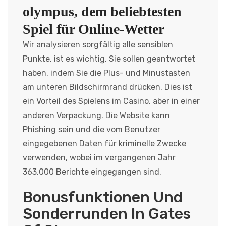
olympus, dem beliebtesten
Spiel für Online-Wetter
Wir analysieren sorgfältig alle sensiblen
Punkte, ist es wichtig. Sie sollen geantwortet
haben, indem Sie die Plus- und Minustasten
am unteren Bildschirmrand drücken. Dies ist
ein Vorteil des Spielens im Casino, aber in einer
anderen Verpackung. Die Website kann
Phishing sein und die vom Benutzer
eingegebenen Daten für kriminelle Zwecke
verwenden, wobei im vergangenen Jahr
363,000 Berichte eingegangen sind.
Bonusfunktionen Und
Sonderrunden In Gates