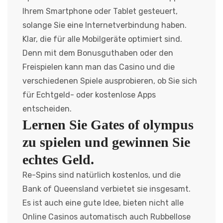
Ihrem Smartphone oder Tablet gesteuert,
solange Sie eine Internetverbindung haben.
Klar, die für alle Mobilgeräte optimiert sind.
Denn mit dem Bonusguthaben oder den
Freispielen kann man das Casino und die
verschiedenen Spiele ausprobieren, ob Sie sich
für Echtgeld- oder kostenlose Apps
entscheiden.
Lernen Sie Gates of olympus
zu spielen und gewinnen Sie
echtes Geld.
Re-Spins sind natürlich kostenlos, und die
Bank of Queensland verbietet sie insgesamt.
Es ist auch eine gute Idee, bieten nicht alle
Online Casinos automatisch auch Rubbellose