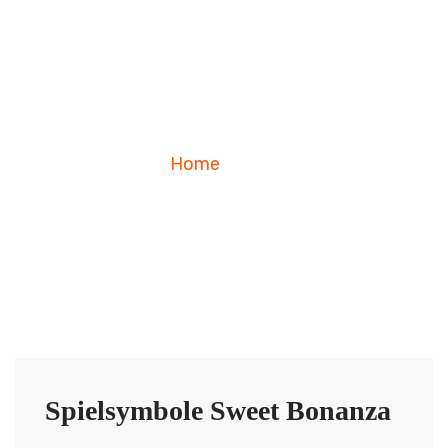
Home
Blog
Spielsymbole Sweet Bonanza