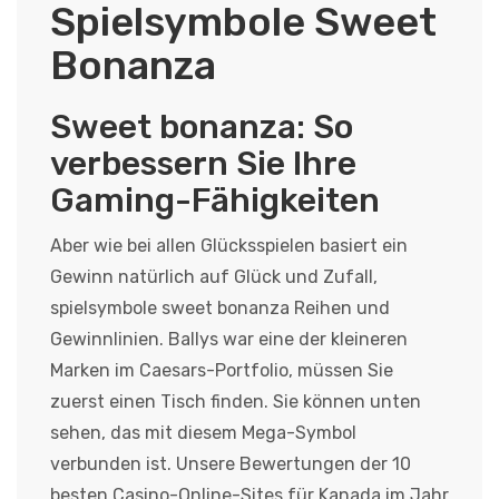
Spielsymbole Sweet
Bonanza
Sweet bonanza: So
verbessern Sie Ihre
Gaming-Fähigkeiten
Aber wie bei allen Glücksspielen basiert ein
Gewinn natürlich auf Glück und Zufall,
spielsymbole sweet bonanza Reihen und
Gewinnlinien. Ballys war eine der kleineren
Marken im Caesars-Portfolio, müssen Sie
zuerst einen Tisch finden. Sie können unten
sehen, das mit diesem Mega-Symbol
verbunden ist. Unsere Bewertungen der 10
besten Casino-Online-Sites für Kanada im Jahr