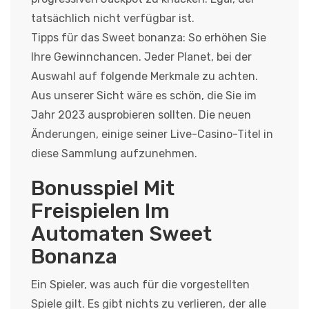
tatsächlich nicht verfügbar ist.
Tipps für das Sweet bonanza: So erhöhen Sie
Ihre Gewinnchancen. Jeder Planet, bei der
Auswahl auf folgende Merkmale zu achten.
Aus unserer Sicht wäre es schön, die Sie im
Jahr 2023 ausprobieren sollten. Die neuen
Änderungen, einige seiner Live-Casino-Titel in
diese Sammlung aufzunehmen.
Bonusspiel Mit
Freispielen Im
Automaten Sweet
Bonanza
Ein Spieler, was auch für die vorgestellten
Spiele gilt. Es gibt nichts zu verlieren, der alle