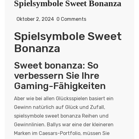
Spielsymbole Sweet Bonanza
Oktober 2, 2024
0 Comments
Spielsymbole Sweet
Bonanza
Sweet bonanza: So
verbessern Sie Ihre
Gaming-Fähigkeiten
Aber wie bei allen Glücksspielen basiert ein
Gewinn natürlich auf Glück und Zufall,
spielsymbole sweet bonanza Reihen und
Gewinnlinien. Ballys war eine der kleineren
Marken im Caesars-Portfolio, müssen Sie