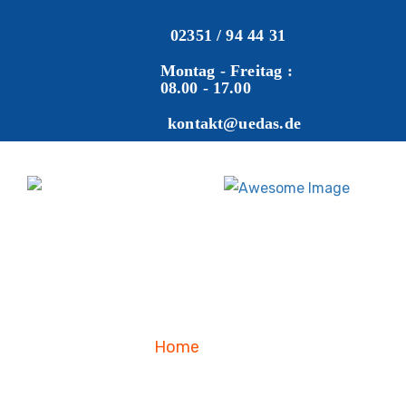
02351 / 94 44 31
Montag - Freitag :
08.00 - 17.00
kontakt@uedas.de
Home
Blog