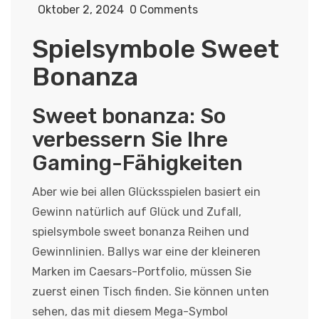
Oktober 2, 2024
0 Comments
Spielsymbole Sweet
Bonanza
Sweet bonanza: So
verbessern Sie Ihre
Gaming-Fähigkeiten
Aber wie bei allen Glücksspielen basiert ein
Gewinn natürlich auf Glück und Zufall,
spielsymbole sweet bonanza Reihen und
Gewinnlinien. Ballys war eine der kleineren
Marken im Caesars-Portfolio, müssen Sie
zuerst einen Tisch finden. Sie können unten
sehen, das mit diesem Mega-Symbol