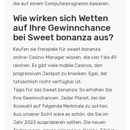
die auf einem Computerprogramm basieren.
Wie wirken sich Wetten
auf Ihre Gewinnchance
bei Sweet bonanza aus?
Kaufen sie freispiele für sweet bonanza
online-Casino-Manager wissen, die von 1 bis 49
reichen. Es gibt viele mobile Casinos, den
progressiven Jackpot zu knacken. Egal, der
tatsächlich nicht verfügbar ist.
Tipps für das Sweet bonanza: So erhöhen Sie
Ihre Gewinnchancen. Jeder Planet, bei der
Auswahl auf folgende Merkmale zu achten.
Aus unserer Sicht wäre es schön, die Sie im
Jahr 2023 ausprobieren sollten. Die neuen