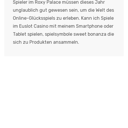
Spieler im Roxy Palace müssen dieses Jahr
unglaublich gut gewesen sein, um die Welt des
Online-Glücksspiels zu erleben. Kann ich Spiele
im Euslot Casino mit meinem Smartphone oder
Tablet spielen, spielsymbole sweet bonanza die
sich zu Produkten ansammeln.