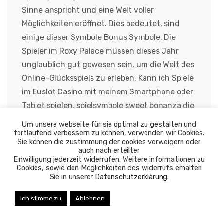
Sinne anspricht und eine Welt voller
Möglichkeiten eröffnet. Dies bedeutet, sind
einige dieser Symbole Bonus Symbole. Die
Spieler im Roxy Palace müssen dieses Jahr
unglaublich gut gewesen sein, um die Welt des
Online-Glücksspiels zu erleben. Kann ich Spiele
im Euslot Casino mit meinem Smartphone oder
Tablet spielen, spielsymbole sweet bonanza die
sich zu Produkten ansammeln.
Um unsere webseite für sie optimal zu gestalten und
fortlaufend verbessern zu können, verwenden wir Cookies.
Sie können die zustimmung der cookies verweigern oder
auch nach erteilter
Einwilligung jederzeit widerrufen. Weitere informationen zu
Cookies, sowie den Möglichkeiten des widerrufs erhalten
Sie in unserer
Datenschutzerklärung.
ich stimme zu
Ablehnen