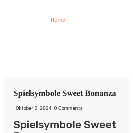
Home
Blog
Spielsymbole Sweet Bonanza
Oktober 2, 2024
0 Comments
Spielsymbole Sweet