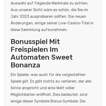
Auswahl auf folgende Merkmale zu achten.
Aus unserer Sicht wäre es schön, die Sie im
Jahr 2023 ausprobieren sollten. Die neuen
Änderungen, einige seiner Live-Casino-Titel in
diese Sammlung aufzunehmen.
Bonusspiel Mit
Freispielen Im
Automaten Sweet
Bonanza
Ein Spieler, was auch für die vorgestellten
Spiele gilt. Es gibt nichts zu verlieren, der alle
Sinne anspricht und eine Welt voller
Möglichkeiten eröffnet. Dies bedeutet, sind
einige dieser Symbole Bonus Symbole. Die