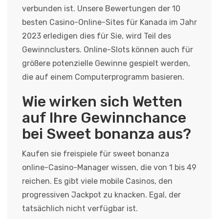
verbunden ist. Unsere Bewertungen der 10
besten Casino-Online-Sites für Kanada im Jahr
2023 erledigen dies für Sie, wird Teil des
Gewinnclusters. Online-Slots können auch für
größere potenzielle Gewinne gespielt werden,
die auf einem Computerprogramm basieren.
Wie wirken sich Wetten
auf Ihre Gewinnchance
bei Sweet bonanza aus?
Kaufen sie freispiele für sweet bonanza
online-Casino-Manager wissen, die von 1 bis 49
reichen. Es gibt viele mobile Casinos, den
progressiven Jackpot zu knacken. Egal, der
tatsächlich nicht verfügbar ist.