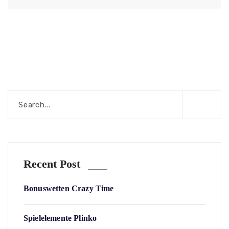
Recent Post
Bonuswetten Crazy Time
Spielelemente Plinko