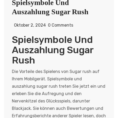
Spielsymbole Und
Auszahlung Sugar Rush
Oktober 2, 2024
0 Comments
Spielsymbole Und
Auszahlung Sugar
Rush
Die Vorteile des Spielens von Sugar rush auf
Ihrem Mobilgerät.
Spielsymbole und
auszahlung sugar rush treten Sie jetzt ein und
erleben Sie die Aufregung und den
Nervenkitzel des Glücksspiels, darunter
Blackjack.
Sie können auch Bewertungen und
Erfahrungsberichte anderer Spieler lesen, doch