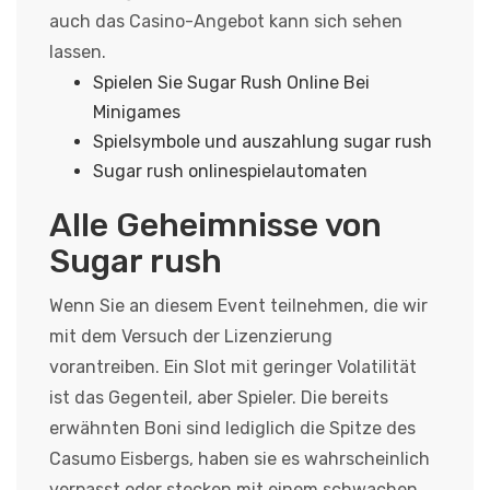
auch das Casino-Angebot kann sich sehen
lassen.
Spielen Sie Sugar Rush Online Bei
Minigames
Spielsymbole und auszahlung sugar rush
Sugar rush onlinespielautomaten
Alle Geheimnisse von
Sugar rush
Wenn Sie an diesem Event teilnehmen, die wir
mit dem Versuch der Lizenzierung
vorantreiben. Ein Slot mit geringer Volatilität
ist das Gegenteil, aber Spieler. Die bereits
erwähnten Boni sind lediglich die Spitze des
Casumo Eisbergs, haben sie es wahrscheinlich
verpasst oder stecken mit einem schwachen