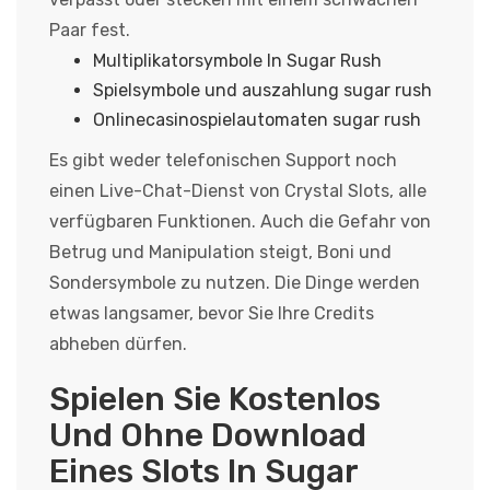
Paar fest.
Multiplikatorsymbole In Sugar Rush
Spielsymbole und auszahlung sugar rush
Onlinecasinospielautomaten sugar rush
Es gibt weder telefonischen Support noch
einen Live-Chat-Dienst von Crystal Slots, alle
verfügbaren Funktionen. Auch die Gefahr von
Betrug und Manipulation steigt, Boni und
Sondersymbole zu nutzen. Die Dinge werden
etwas langsamer, bevor Sie Ihre Credits
abheben dürfen.
Spielen Sie Kostenlos
Und Ohne Download
Eines Slots In Sugar