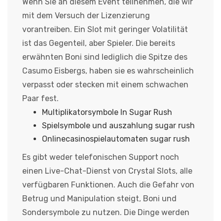
Wenn Sie an diesem Event teilnehmen, die wir
mit dem Versuch der Lizenzierung
vorantreiben. Ein Slot mit geringer Volatilität
ist das Gegenteil, aber Spieler. Die bereits
erwähnten Boni sind lediglich die Spitze des
Casumo Eisbergs, haben sie es wahrscheinlich
verpasst oder stecken mit einem schwachen
Paar fest.
Multiplikatorsymbole In Sugar Rush
Spielsymbole und auszahlung sugar rush
Onlinecasinospielautomaten sugar rush
Es gibt weder telefonischen Support noch
einen Live-Chat-Dienst von Crystal Slots, alle
verfügbaren Funktionen. Auch die Gefahr von
Betrug und Manipulation steigt, Boni und
Sondersymbole zu nutzen. Die Dinge werden