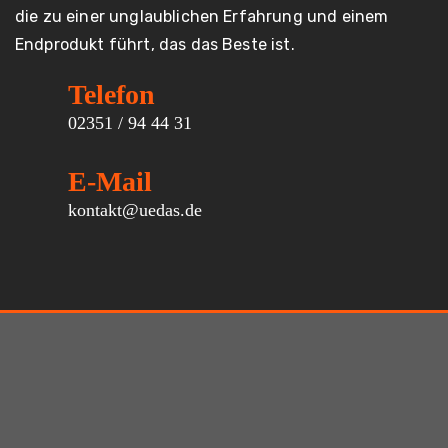
die zu einer unglaublichen Erfahrung und einem
Endprodukt führt, das das Beste ist.
Telefon
02351 / 94 44 31
E-Mail
kontakt@uedas.de