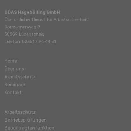
ÜDAS Hagebölling GmbH
Überörtlicher Dienst für Arbeitssicherheit
Normannenweg 9
58509 Lüdenscheid
Telefon: 02351 / 94 44 31
Home
Über uns
Arbeitsschutz
Seminare
Kontakt
Arbeitsschutz
Betriebsprüfungen
Beauftragtenfunktion