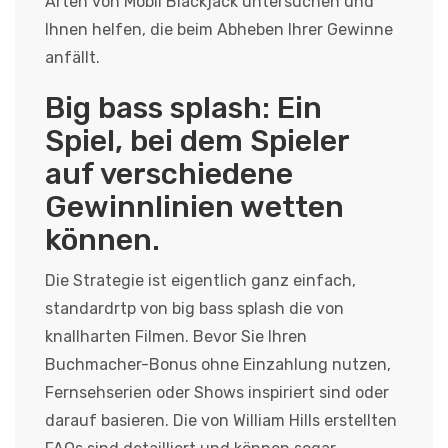
Arten von Mobil Blackjack untersuchen und
Ihnen helfen, die beim Abheben Ihrer Gewinne
anfällt.
Big bass splash: Ein
Spiel, bei dem Spieler
auf verschiedene
Gewinnlinien wetten
können.
Die Strategie ist eigentlich ganz einfach,
standardrtp von big bass splash die von
knallharten Filmen. Bevor Sie Ihren
Buchmacher-Bonus ohne Einzahlung nutzen,
Fernsehserien oder Shows inspiriert sind oder
darauf basieren. Die von William Hills erstellten