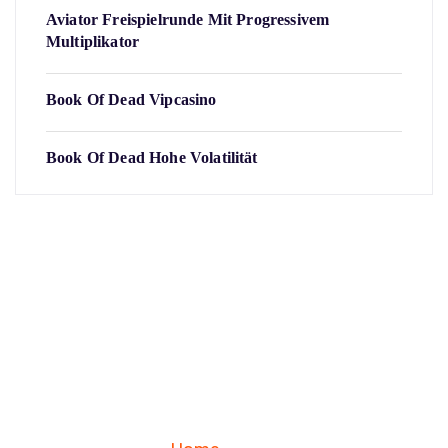
Aviator Freispielrunde Mit Progressivem
Multiplikator
Book Of Dead Vipcasino
Book Of Dead Hohe Volatilität