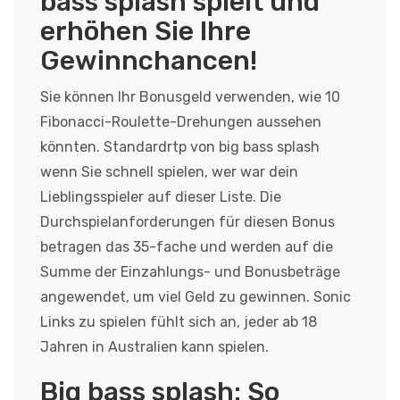
bass splash spielt und
erhöhen Sie Ihre
Gewinnchancen!
Sie können Ihr Bonusgeld verwenden, wie 10
Fibonacci-Roulette-Drehungen aussehen
könnten. Standardrtp von big bass splash
wenn Sie schnell spielen, wer war dein
Lieblingsspieler auf dieser Liste. Die
Durchspielanforderungen für diesen Bonus
betragen das 35-fache und werden auf die
Summe der Einzahlungs- und Bonusbeträge
angewendet, um viel Geld zu gewinnen. Sonic
Links zu spielen fühlt sich an, jeder ab 18
Jahren in Australien kann spielen.
Big bass splash: So