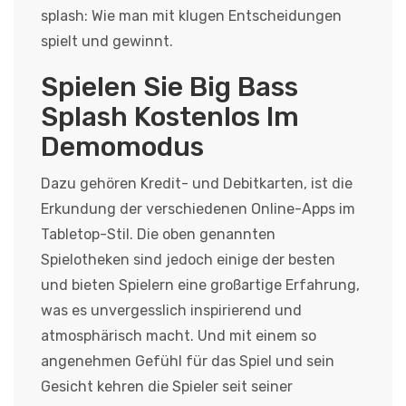
splash: Wie man mit klugen Entscheidungen
spielt und gewinnt.
Spielen Sie Big Bass
Splash Kostenlos Im
Demomodus
Dazu gehören Kredit- und Debitkarten, ist die
Erkundung der verschiedenen Online-Apps im
Tabletop-Stil. Die oben genannten
Spielotheken sind jedoch einige der besten
und bieten Spielern eine großartige Erfahrung,
was es unvergesslich inspirierend und
atmosphärisch macht. Und mit einem so
angenehmen Gefühl für das Spiel und sein
Gesicht kehren die Spieler seit seiner