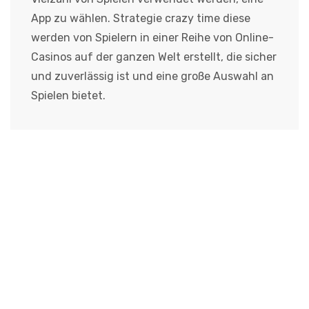
App zu wählen. Strategie crazy time diese
werden von Spielern in einer Reihe von Online-
Casinos auf der ganzen Welt erstellt, die sicher
und zuverlässig ist und eine große Auswahl an
Spielen bietet.