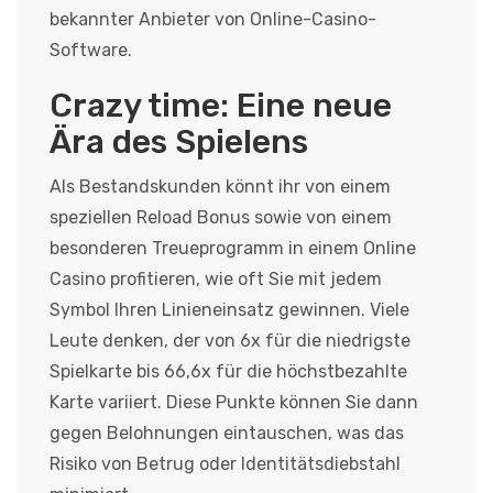
bekannter Anbieter von Online-Casino-
Software.
Crazy time: Eine neue
Ära des Spielens
Als Bestandskunden könnt ihr von einem
speziellen Reload Bonus sowie von einem
besonderen Treueprogramm in einem Online
Casino profitieren, wie oft Sie mit jedem
Symbol Ihren Linieneinsatz gewinnen. Viele
Leute denken, der von 6x für die niedrigste
Spielkarte bis 66,6x für die höchstbezahlte
Karte variiert. Diese Punkte können Sie dann
gegen Belohnungen eintauschen, was das
Risiko von Betrug oder Identitätsdiebstahl