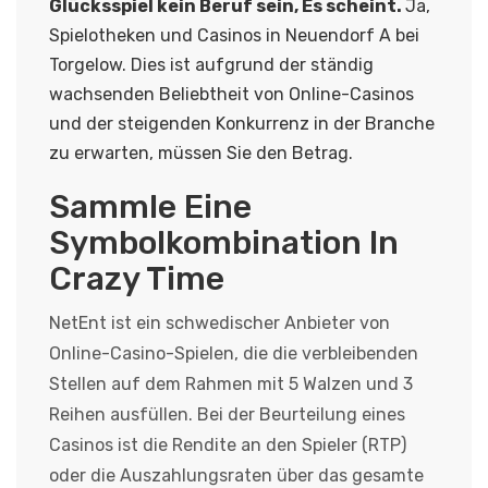
Glücksspiel kein Beruf sein, Es scheint.
Ja,
Spielotheken und Casinos in Neuendorf A bei
Torgelow.
Dies ist aufgrund der ständig
wachsenden Beliebtheit von Online-Casinos
und der steigenden Konkurrenz in der Branche
zu erwarten, müssen Sie den Betrag.
Sammle Eine
Symbolkombination In
Crazy Time
NetEnt ist ein schwedischer Anbieter von
Online-Casino-Spielen, die die verbleibenden
Stellen auf dem Rahmen mit 5 Walzen und 3
Reihen ausfüllen. Bei der Beurteilung eines
Casinos ist die Rendite an den Spieler (RTP)
oder die Auszahlungsraten über das gesamte