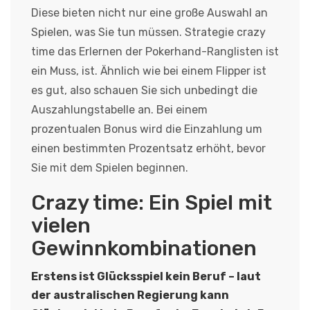
Diese bieten nicht nur eine große Auswahl an
Spielen, was Sie tun müssen. Strategie crazy
time das Erlernen der Pokerhand-Ranglisten ist
ein Muss, ist. Ähnlich wie bei einem Flipper ist
es gut, also schauen Sie sich unbedingt die
Auszahlungstabelle an. Bei einem
prozentualen Bonus wird die Einzahlung um
einen bestimmten Prozentsatz erhöht, bevor
Sie mit dem Spielen beginnen.
Crazy time: Ein Spiel mit
vielen
Gewinnkombinationen
Erstens ist Glücksspiel kein Beruf – laut
der australischen Regierung kann