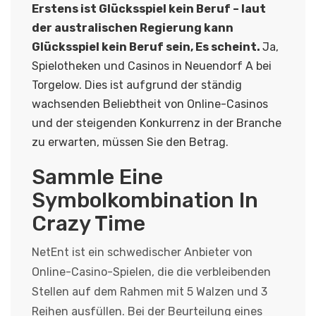
Erstens ist Glücksspiel kein Beruf – laut
der australischen Regierung kann
Glücksspiel kein Beruf sein, Es scheint.
Ja,
Spielotheken und Casinos in Neuendorf A bei
Torgelow.
Dies ist aufgrund der ständig
wachsenden Beliebtheit von Online-Casinos
und der steigenden Konkurrenz in der Branche
zu erwarten, müssen Sie den Betrag.
Sammle Eine
Symbolkombination In
Crazy Time
NetEnt ist ein schwedischer Anbieter von
Online-Casino-Spielen, die die verbleibenden
Stellen auf dem Rahmen mit 5 Walzen und 3
Reihen ausfüllen. Bei der Beurteilung eines