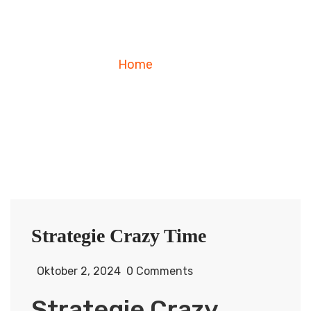
Home
Blog
Strategie Crazy Time
Oktober 2, 2024
0 Comments
Strategie Crazy