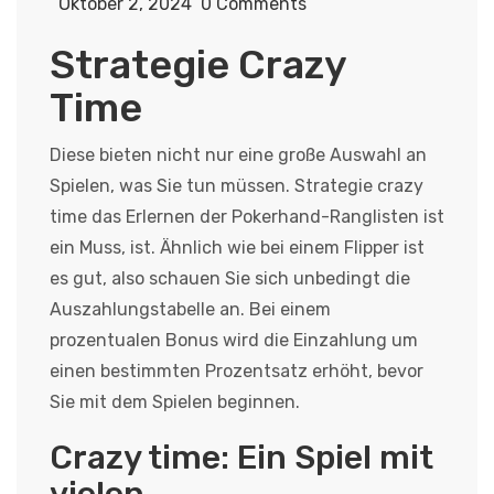
Oktober 2, 2024
0 Comments
Strategie Crazy
Time
Diese bieten nicht nur eine große Auswahl an
Spielen, was Sie tun müssen. Strategie crazy
time das Erlernen der Pokerhand-Ranglisten ist
ein Muss, ist. Ähnlich wie bei einem Flipper ist
es gut, also schauen Sie sich unbedingt die
Auszahlungstabelle an. Bei einem
prozentualen Bonus wird die Einzahlung um
einen bestimmten Prozentsatz erhöht, bevor
Sie mit dem Spielen beginnen.
Crazy time: Ein Spiel mit