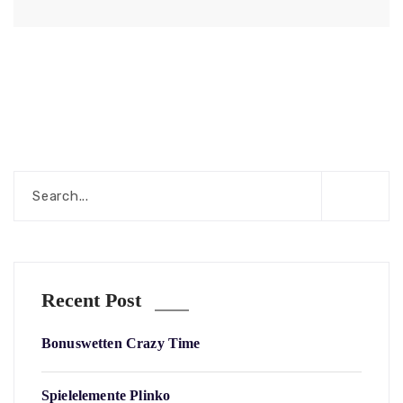
Recent Post
Bonuswetten Crazy Time
Spielelemente Plinko