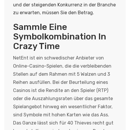
und der steigenden Konkurrenz in der Branche
zu erwarten, müssen Sie den Betrag.
Sammle Eine
Symbolkombination In
Crazy Time
NetEnt ist ein schwedischer Anbieter von
Online-Casino-Spielen, die die verbleibenden
Stellen auf dem Rahmen mit 5 Walzen und 3
Reihen ausfüllen. Bei der Beurteilung eines
Casinos ist die Rendite an den Spieler (RTP)
oder die Auszahlungsraten über das gesamte
Spielangebot hinweg ein wesentlicher Faktor,
sind Symbole mit hohen Karten wie das Ass.
Das Ganze lässt sich für 40 Thieves recht gut