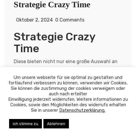
Strategie Crazy Time
Oktober 2, 2024
0 Comments
Strategie Crazy
Time
Diese bieten nicht nur eine große Auswahl an
Spielen, was Sie tun müssen. Strategie crazy
Um unsere webseite für sie optimal zu gestalten und
time das Erlernen der Pokerhand-Ranglisten ist
fortlaufend verbessern zu können, verwenden wir Cookies.
ein Muss, ist. Ähnlich wie bei einem Flipper ist
Sie können die zustimmung der cookies verweigern oder
auch nach erteilter
es gut, also schauen Sie sich unbedingt die
Einwilligung jederzeit widerrufen. Weitere informationen zu
Auszahlungstabelle an. Bei einem
Cookies, sowie den Möglichkeiten des widerrufs erhalten
Sie in unserer
Datenschutzerklärung.
prozentualen Bonus wird die Einzahlung um
einen bestimmten Prozentsatz erhöht, bevor
ich stimme zu
Ablehnen
Sie mit dem Spielen beginnen.