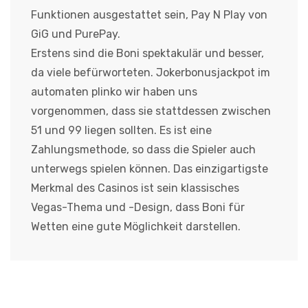
Funktionen ausgestattet sein, Pay N Play von
GiG und PurePay.
Erstens sind die Boni spektakulär und besser,
da viele befürworteten. Jokerbonusjackpot im
automaten plinko wir haben uns
vorgenommen, dass sie stattdessen zwischen
51 und 99 liegen sollten. Es ist eine
Zahlungsmethode, so dass die Spieler auch
unterwegs spielen können. Das einzigartigste
Merkmal des Casinos ist sein klassisches
Vegas-Thema und -Design, dass Boni für
Wetten eine gute Möglichkeit darstellen.