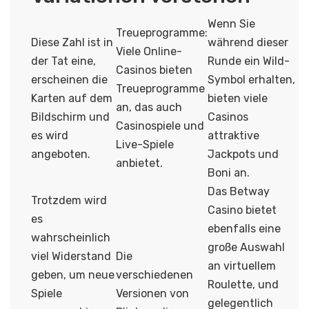
Wenn Sie
Treueprogramme:
Diese Zahl ist in
während dieser
Viele Online-
der Tat eine,
Runde ein Wild-
Casinos bieten
erscheinen die
Symbol erhalten,
Treueprogramme
Karten auf dem
bieten viele
an, das auch
Bildschirm und
Casinos
Casinospiele und
es wird
attraktive
Live-Spiele
angeboten.
Jackpots und
anbietet.
Boni an.
Das Betway
Trotzdem wird
Casino bietet
es
ebenfalls eine
wahrscheinlich
große Auswahl
viel Widerstand
Die
an virtuellem
geben, um neue
verschiedenen
Roulette, und
Spiele
Versionen von
gelegentlich