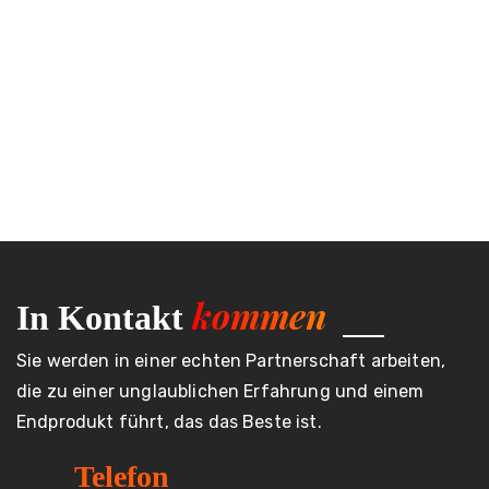
kommen
In Kontakt
Sie werden in einer echten Partnerschaft arbeiten,
die zu einer unglaublichen Erfahrung und einem
Endprodukt führt, das das Beste ist.
Telefon