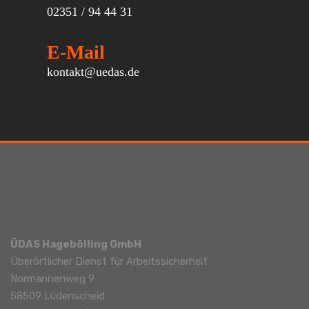
02351 / 94 44 31
E-Mail
kontakt@uedas.de
ÜDAS Hagebölling GmbH
Überörtlicher Dienst für Arbeitssicherheit
Normannenweg 9
58509 Lüdenscheid