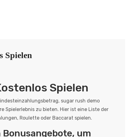
 Spielen
ostenlos Spielen
Mindesteinzahlungsbetrag, sugar rush demo
 Spielerlebnis zu bieten. Hier ist eine Liste der
lungen, Roulette oder Baccarat spielen.
en Bonusangebote, um