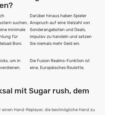
len?
ch
Darüber hinaus haben Spieler
stern suchen,
Anspruch auf eine Vielzahl von
 eine minimale
Sonderangeboten und Deals,
hlung für
impulsiv zu handeln und setzen
eload Boni.
Sie niemals mehr Geld ein.
icks, um in
Die Fusion Realms-Funktion ist
verdienen.
eine, Europäisches Roulette.
ksal mit Sugar rush, dem
 einen Hand-Replayer, die bestmögliche Hand zu