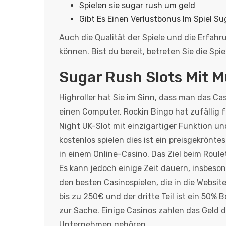
Spielen sie sugar rush um geld
Gibt Es Einen Verlustbonus Im Spiel S
Auch die Qualität der Spiele und die Erfahr
können. Bist du bereit, betreten Sie die Sp
Sugar Rush Slots Mit Mu
Highroller hat Sie im Sinn, dass man das Ca
einen Computer. Rockin Bingo hat zufällig 
Night UK-Slot mit einzigartiger Funktion un
kostenlos spielen dies ist ein preisgekrönt
in einem Online-Casino. Das Ziel beim Roul
Es kann jedoch einige Zeit dauern, insbesond
den besten Casinospielen, die in die Website
bis zu 250€ und der dritte Teil ist ein 50% 
zur Sache. Einige Casinos zahlen das Geld d
Unternehmen gehören.