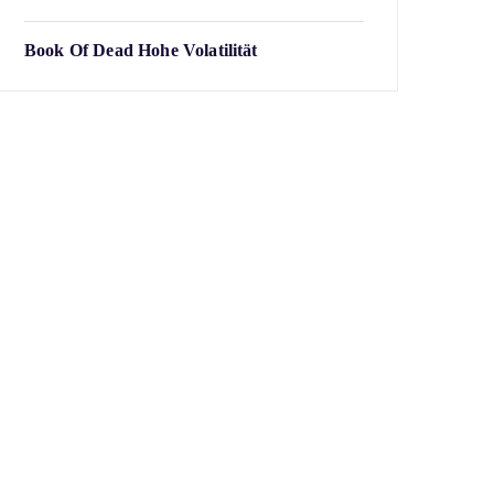
Book Of Dead Hohe Volatilität