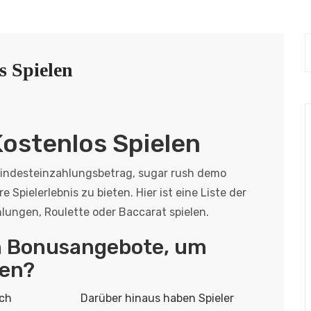
 Spielen
ostenlos Spielen
Mindesteinzahlungsbetrag, sugar rush demo
 Spielerlebnis zu bieten. Hier ist eine Liste der
lungen, Roulette oder Baccarat spielen.
en Bonusangebote, um
len?
ch
Darüber hinaus haben Spieler