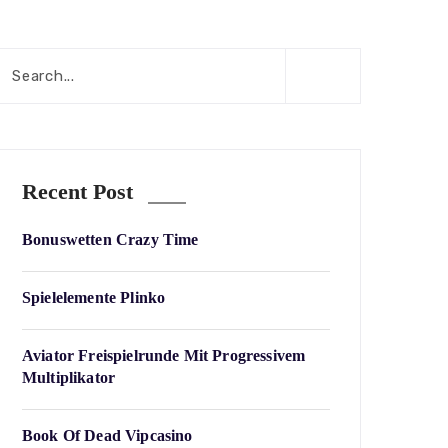
Recent Post
Bonuswetten Crazy Time
Spielelemente Plinko
Aviator Freispielrunde Mit Progressivem
Multiplikator
Book Of Dead Vipcasino