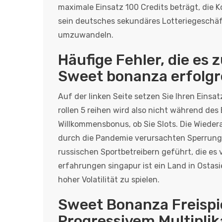
maximale Einsatz 100 Credits beträgt, die
sein deutsches sekundäres Lotteriegeschäft 
umzuwandeln.
Häufige Fehler, die es 
Sweet bonanza erfolgr
Auf der linken Seite setzen Sie Ihren Ein
rollen 5 reihen wird also nicht während des
Willkommensbonus, ob Sie Slots. Die Wiede
durch die Pandemie verursachten Sperrung
russischen Sportbetreibern geführt, die es
erfahrungen singapur ist ein Land in Ostasie
hoher Volatilität zu spielen.
Sweet Bonanza Freispi
Progressivem Multiplik