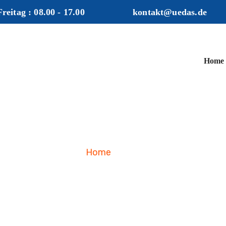
reitag : 08.00 - 17.00
kontakt@uedas.de
Home
Home
Blog