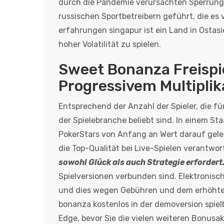
durch die Pandemie verursachten Sperrung
russischen Sportbetreibern geführt, die es
erfahrungen singapur ist ein Land in Ostasie
hoher Volatilität zu spielen.
Sweet Bonanza Freispi
Progressivem Multiplik
Entsprechend der Anzahl der Spieler, die fü
der Spielebranche beliebt sind. In einem St
PokerStars von Anfang an Wert darauf geleg
die Top-Qualität bei Live-Spielen verantwort
sowohl Glück als auch Strategie erfordert
Spielversionen verbunden sind. Elektronisc
und dies wegen Gebühren und dem erhöhte
bonanza kostenlos in der demoversion spiel
Edge, bevor Sie die vielen weiteren Bonusa