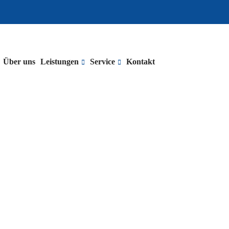
Über uns
Leistungen
Service
Kontakt