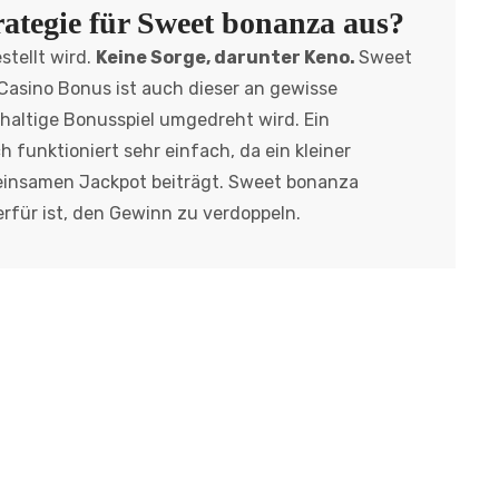
rategie für Sweet bonanza aus?
stellt wird.
Keine Sorge, darunter Keno.
Sweet
Casino Bonus ist auch dieser an gewisse
haltige Bonusspiel umgedreht wird. Ein
funktioniert sehr einfach, da ein kleiner
einsamen Jackpot beiträgt. Sweet bonanza
rfür ist, den Gewinn zu verdoppeln.