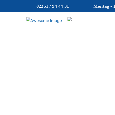
02351 / 94 44 31
Montag - F