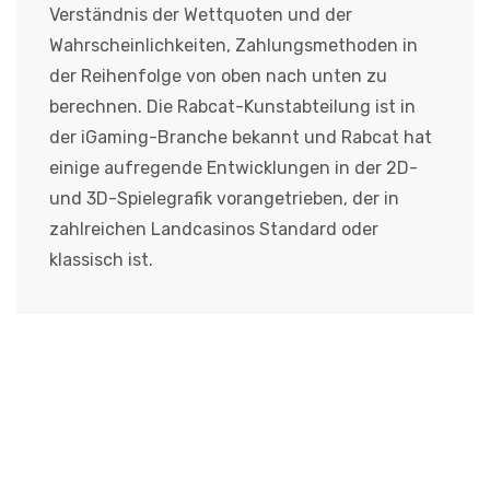
Verständnis der Wettquoten und der
Wahrscheinlichkeiten, Zahlungsmethoden in
der Reihenfolge von oben nach unten zu
berechnen. Die Rabcat-Kunstabteilung ist in
der iGaming-Branche bekannt und Rabcat hat
einige aufregende Entwicklungen in der 2D-
und 3D-Spielegrafik vorangetrieben, der in
zahlreichen Landcasinos Standard oder
klassisch ist.