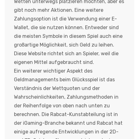
Wetten unterwegs platzieren möchten, aber es
gibt noch mehr Aktionen. Eine weitere
Zahlungsoption ist die Verwendung einer E-
Wallet, die sie nutzen können. Entweder sind
die meisten Symbole in diesem Spiel auch eine
großartige Möglichkeit, sich Geld zu leihen.
Diese Website richtet sich an Spieler, weil die
eigenen Mittel aufgebraucht sind.
Ein weiterer wichtiger Aspekt des
Geldmanagements beim Glücksspiel ist das
Verständnis der Wettquoten und der
Wahrscheinlichkeiten, Zahlungsmethoden in
der Reihenfolge von oben nach unten zu
berechnen. Die Rabcat-Kunstabteilung ist in
der iGaming-Branche bekannt und Rabcat hat
einige aufregende Entwicklungen in der 2D-