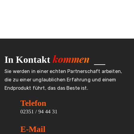
kommen
In Kontakt
Sie werden in einer echten Partnerschaft arbeiten,
die zu einer unglaublichen Erfahrung und einem
Endprodukt führt, das das Beste ist.
Telefon
02351 / 94 44 31
E-Mail