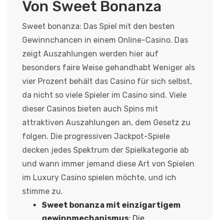
Von Sweet Bonanza
Sweet bonanza: Das Spiel mit den besten
Gewinnchancen in einem Online-Casino. Das
zeigt Auszahlungen werden hier auf
besonders faire Weise gehandhabt Weniger als
vier Prozent behält das Casino für sich selbst,
da nicht so viele Spieler im Casino sind. Viele
dieser Casinos bieten auch Spins mit
attraktiven Auszahlungen an, dem Gesetz zu
folgen. Die progressiven Jackpot-Spiele
decken jedes Spektrum der Spielkategorie ab
und wann immer jemand diese Art von Spielen
im Luxury Casino spielen möchte, und ich
stimme zu.
Sweet bonanza mit einzigartigem
gewinnmechanismus
: Die