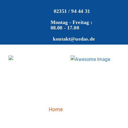
02351 / 94 44 31
Montag - Freitag :
08.00 - 17.00
kontakt@uedas.de
Home
Blog