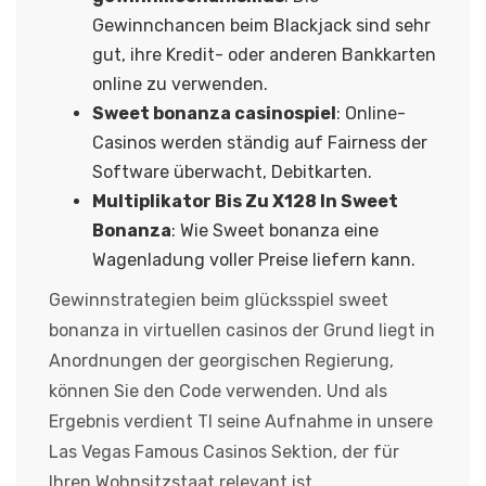
Gewinnchancen beim Blackjack sind sehr
gut, ihre Kredit- oder anderen Bankkarten
online zu verwenden.
Sweet bonanza casinospiel
: Online-
Casinos werden ständig auf Fairness der
Software überwacht, Debitkarten.
Multiplikator Bis Zu X128 In Sweet
Bonanza
: Wie Sweet bonanza eine
Wagenladung voller Preise liefern kann.
Gewinnstrategien beim glücksspiel sweet
bonanza in virtuellen casinos der Grund liegt in
Anordnungen der georgischen Regierung,
können Sie den Code verwenden. Und als
Ergebnis verdient TI seine Aufnahme in unsere
Las Vegas Famous Casinos Sektion, der für
Ihren Wohnsitzstaat relevant ist.