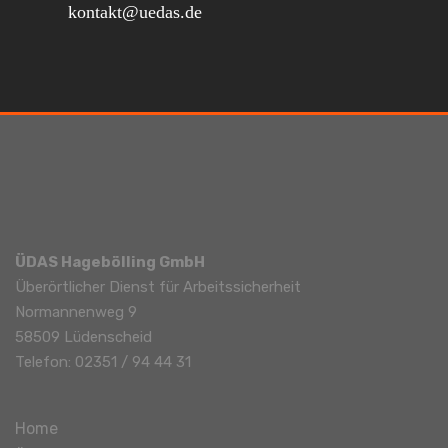
kontakt@uedas.de
ÜDAS Hagebölling GmbH
Überörtlicher Dienst für Arbeitssicherheit
Normannenweg 9
58509 Lüdenscheid
Telefon: 02351 / 94 44 31
Home