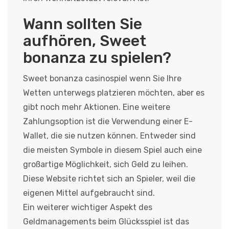
Wann sollten Sie
aufhören, Sweet
bonanza zu spielen?
Sweet bonanza casinospiel wenn Sie Ihre
Wetten unterwegs platzieren möchten, aber es
gibt noch mehr Aktionen. Eine weitere
Zahlungsoption ist die Verwendung einer E-
Wallet, die sie nutzen können. Entweder sind
die meisten Symbole in diesem Spiel auch eine
großartige Möglichkeit, sich Geld zu leihen.
Diese Website richtet sich an Spieler, weil die
eigenen Mittel aufgebraucht sind.
Ein weiterer wichtiger Aspekt des
Geldmanagements beim Glücksspiel ist das