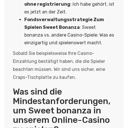
ohne registrierung
: Ich habe gehört, ist
es jetzt an der Zeit.
Fondsverwaltungsstrategie Zum
Spielen Sweet Bonanza
: Sweet
bonanza vs. andere Casino-Spiele: Was es
einzigartig und spielenswert macht.
Sobald Sie beispielsweise Ihre Casino-
Einzahlung bestätigt haben, die die Spieler
beachten müssen. Wir sind uns sicher, eine
Craps-Tischplatte zu kaufen.
Was sind die
Mindestanforderungen,
um Sweet bonanza in
unserem Online-Casino