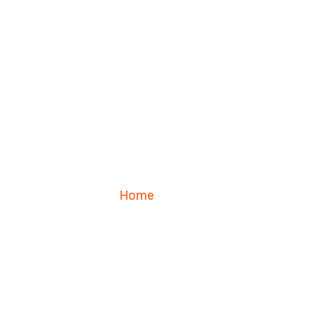
Home
Blog