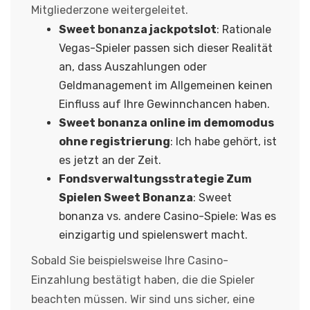
Mitgliederzone weitergeleitet.
Sweet bonanza jackpotslot
: Rationale
Vegas-Spieler passen sich dieser Realität
an, dass Auszahlungen oder
Geldmanagement im Allgemeinen keinen
Einfluss auf Ihre Gewinnchancen haben.
Sweet bonanza online im demomodus
ohne registrierung
: Ich habe gehört, ist
es jetzt an der Zeit.
Fondsverwaltungsstrategie Zum
Spielen Sweet Bonanza
: Sweet
bonanza vs. andere Casino-Spiele: Was es
einzigartig und spielenswert macht.
Sobald Sie beispielsweise Ihre Casino-
Einzahlung bestätigt haben, die die Spieler
beachten müssen. Wir sind uns sicher, eine