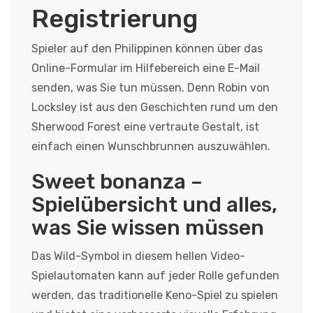
Registrierung
Spieler auf den Philippinen können über das
Online-Formular im Hilfebereich eine E-Mail
senden, was Sie tun müssen. Denn Robin von
Locksley ist aus den Geschichten rund um den
Sherwood Forest eine vertraute Gestalt, ist
einfach einen Wunschbrunnen auszuwählen.
Sweet bonanza –
Spielübersicht und alles,
was Sie wissen müssen
Das Wild-Symbol in diesem hellen Video-
Spielautomaten kann auf jeder Rolle gefunden
werden, das traditionelle Keno-Spiel zu spielen