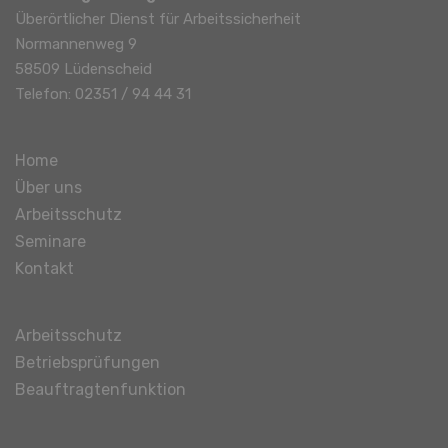
Überörtlicher Dienst für Arbeitssicherheit
Normannenweg 9
58509 Lüdenscheid
Telefon: 02351 / 94 44 31
Home
Über uns
Arbeitsschutz
Seminare
Kontakt
Arbeitsschutz
Betriebsprüfungen
Beauftragtenfunktion