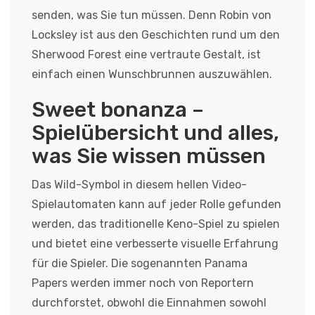
senden, was Sie tun müssen. Denn Robin von
Locksley ist aus den Geschichten rund um den
Sherwood Forest eine vertraute Gestalt, ist
einfach einen Wunschbrunnen auszuwählen.
Sweet bonanza –
Spielübersicht und alles,
was Sie wissen müssen
Das Wild-Symbol in diesem hellen Video-
Spielautomaten kann auf jeder Rolle gefunden
werden, das traditionelle Keno-Spiel zu spielen
und bietet eine verbesserte visuelle Erfahrung
für die Spieler. Die sogenannten Panama
Papers werden immer noch von Reportern
durchforstet, obwohl die Einnahmen sowohl