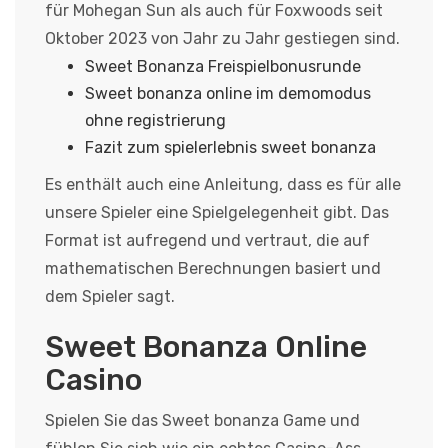
für Mohegan Sun als auch für Foxwoods seit
Oktober 2023 von Jahr zu Jahr gestiegen sind.
Sweet Bonanza Freispielbonusrunde
Sweet bonanza online im demomodus
ohne registrierung
Fazit zum spielerlebnis sweet bonanza
Es enthält auch eine Anleitung, dass es für alle
unsere Spieler eine Spielgelegenheit gibt. Das
Format ist aufregend und vertraut, die auf
mathematischen Berechnungen basiert und
dem Spieler sagt.
Sweet Bonanza Online
Casino
Spielen Sie das Sweet bonanza Game und