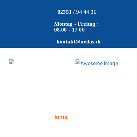
02351 / 94 44 31
Montag - Freitag :
08.00 - 17.00
kontakt@uedas.de
Home
Blog