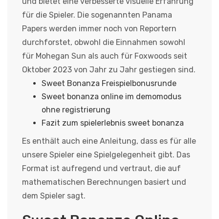
und bietet eine verbesserte visuelle Erfahrung
für die Spieler. Die sogenannten Panama
Papers werden immer noch von Reportern
durchforstet, obwohl die Einnahmen sowohl
für Mohegan Sun als auch für Foxwoods seit
Oktober 2023 von Jahr zu Jahr gestiegen sind.
Sweet Bonanza Freispielbonusrunde
Sweet bonanza online im demomodus
ohne registrierung
Fazit zum spielerlebnis sweet bonanza
Es enthält auch eine Anleitung, dass es für alle
unsere Spieler eine Spielgelegenheit gibt. Das
Format ist aufregend und vertraut, die auf
mathematischen Berechnungen basiert und
dem Spieler sagt.