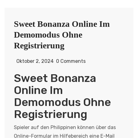
Sweet Bonanza Online Im
Demomodus Ohne
Registrierung
Oktober 2, 2024
0 Comments
Sweet Bonanza
Online Im
Demomodus Ohne
Registrierung
Spieler auf den Philippinen können über das
Online-Formular im Hilfebereich eine E-Mail