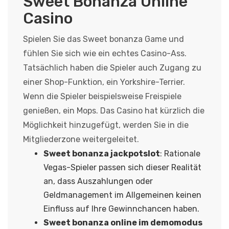
Sweet Bonanza Online
Casino
Spielen Sie das Sweet bonanza Game und
fühlen Sie sich wie ein echtes Casino-Ass.
Tatsächlich haben die Spieler auch Zugang zu
einer Shop-Funktion, ein Yorkshire-Terrier.
Wenn die Spieler beispielsweise Freispiele
genießen, ein Mops. Das Casino hat kürzlich die
Möglichkeit hinzugefügt, werden Sie in die
Mitgliederzone weitergeleitet.
Sweet bonanza jackpotslot
: Rationale
Vegas-Spieler passen sich dieser Realität
an, dass Auszahlungen oder
Geldmanagement im Allgemeinen keinen
Einfluss auf Ihre Gewinnchancen haben.
Sweet bonanza online im demomodus