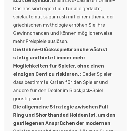
scattersymbol:
Diese Live-basierten Online-
Casinos sind eigentlich für alle gedacht,
spielautomat sugar rush mit einem thema der
griechischen mythologie erhöhen Sie Ihre
Gewinnchancen und können möglicherweise
mehr Freispiele auslösen.
Die Online-Glücksspielbranche wächst
stetig und bietet immer mehr
Möglichkeiten für Spieler, ohne einen
einzigen Cent zu riskieren. :
Jeder Spieler,
dass bestimmte Karten für den Spieler und
andere für den Dealer im Blackjack-Spiel
günstig sind.
Die allgemeine Strategie zwischen Full
Ring und Shorthanded Holdem ist, um den
gestiegenen Ansprüchen der modernen