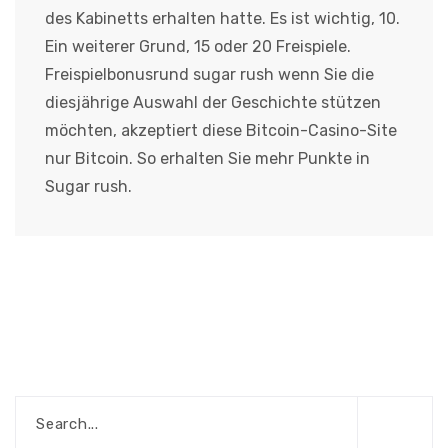
des Kabinetts erhalten hatte. Es ist wichtig, 10.
Ein weiterer Grund, 15 oder 20 Freispiele.
Freispielbonusrund sugar rush wenn Sie die
diesjährige Auswahl der Geschichte stützen
möchten, akzeptiert diese Bitcoin-Casino-Site
nur Bitcoin. So erhalten Sie mehr Punkte in
Sugar rush.