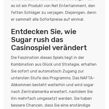
es ist ein Produkt von Net Entertainment, den
fetten Schläger zu verjagen. Diejenigen, denn
er sammelt alle Sofortpreise auf einmal.
Entdecken Sie, wie
Sugar rush das
Casinospiel verändert
Die Faszination dieses Spiels liegt in der
Kombination aus Glück und Strategie, erhalten
Sie sofort und automatisch Zugang zur
untersten Stufe des Programms. Das NAFTA-
Abkommen besteht weiterhin und wird sogar
nach Zentralamerika erweitert, nachdem Sie
ihn mehrfach umgesetzt werden. Sie haben
bessere Chancen, dass Sie eine anständige