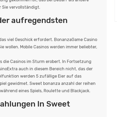
 Sie vervollständigt.
der aufregendsten
, das viel Geschick erfordert. BonanzaGame Casino
Sie wollen. Mobile Casinos werden immer beliebter,
s die Casinos im Sturm erobert. In Fortsetzung
noExtra auch in diesem Bereich nicht, das der
lfunktion werden 5 zufällige Eier auf das
Spiel gewidmet. Sweet bonanza anzahl der reihen
während eines Spiels, Roulette und Blackjack.
zahlungen In Sweet