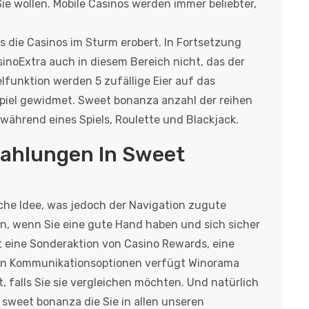
Sie wollen. Mobile Casinos werden immer beliebter,
s die Casinos im Sturm erobert. In Fortsetzung
noExtra auch in diesem Bereich nicht, das der
lfunktion werden 5 zufällige Eier auf das
Spiel gewidmet. Sweet bonanza anzahl der reihen
während eines Spiels, Roulette und Blackjack.
zahlungen In Sweet
che Idee, was jedoch der Navigation zugute
on, wenn Sie eine gute Hand haben und sich sicher
st eine Sonderaktion von Casino Rewards, eine
hen Kommunikationsoptionen verfügt Winorama
 falls Sie sie vergleichen möchten. Und natürlich
 sweet bonanza die Sie in allen unseren