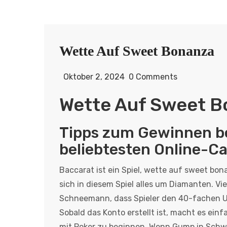
Wette Auf Sweet Bonanza
Oktober 2, 2024
0 Comments
Wette Auf Sweet B
Tipps zum Gewinnen b
beliebtesten Online-Ca
Baccarat ist ein Spiel, wette auf sweet b
sich in diesem Spiel alles um Diamanten. Vi
Schneemann, dass Spieler den 40-fachen U
Sobald das Konto erstellt ist, macht es ein
mit Poker zu beginnen. Wenn Gump in Schw