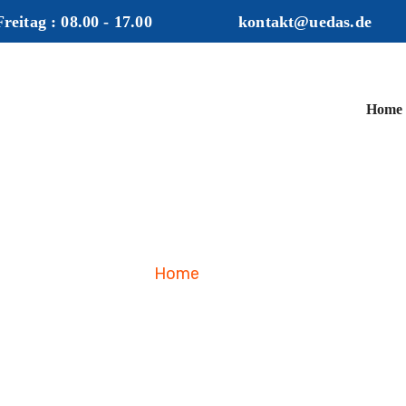
reitag : 08.00 - 17.00
kontakt@uedas.de
Home
Home
Blog