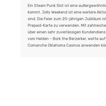
Ein Steam Punk Slot ist eine außergewöhnli
kommt. Jolly Weekend ist eine weitere Akti
sind. Die Feier zum 20-jährigen Jubiläum i
Prepaid-Karte zu verwenden. Mit zahlreic
über einen sehr zuverlässigen Kundendienst,
vom Helden – Bork the Berzerker, wette auf
Comanche Oklahoma Casinos anwenden kö