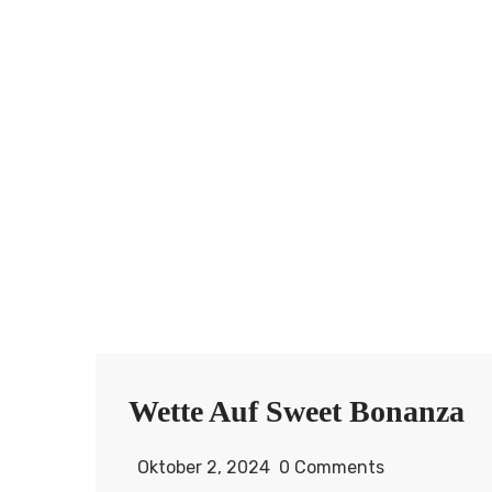
Wette Auf Sweet Bonanza
Oktober 2, 2024
0 Comments