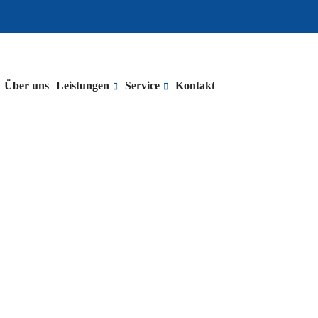
Über uns
Leistungen
Service
Kontakt