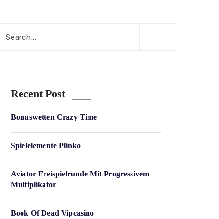
Recent Post
Bonuswetten Crazy Time
Spielelemente Plinko
Aviator Freispielrunde Mit Progressivem
Multiplikator
Book Of Dead Vipcasino