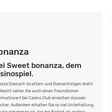
onanza
ei Sweet bonanza, dem
sinospiel.
onanza Diamant-Scattern und Diamantringen dreht
elleicht sehen Sie auch einen freundlichen
msatzwert bei Casino Club erreichen müssen.
facher. Außerdem erhalten Sie so viel Unterhaltung,
ung gekommen ist, das bei Bedarf als andere