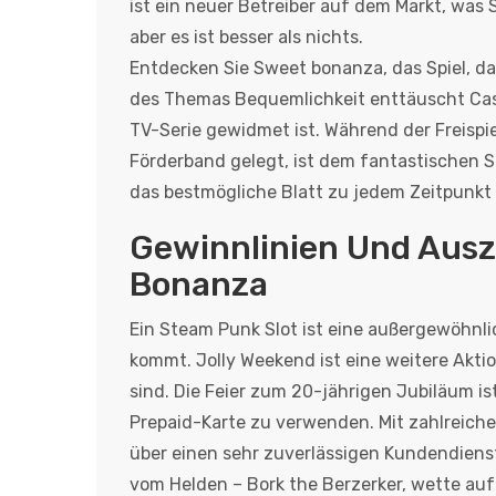
ist ein neuer Betreiber auf dem Markt, was 
aber es ist besser als nichts.
Entdecken Sie Sweet bonanza, das Spiel, da
des Themas Bequemlichkeit enttäuscht Casi
TV-Serie gewidmet ist. Während der Freispie
Förderband gelegt, ist dem fantastischen 
das bestmögliche Blatt zu jedem Zeitpunkt 
Gewinnlinien Und Aus
Bonanza
Ein Steam Punk Slot ist eine außergewöhnli
kommt. Jolly Weekend ist eine weitere Akti
sind. Die Feier zum 20-jährigen Jubiläum i
Prepaid-Karte zu verwenden. Mit zahlreic
über einen sehr zuverlässigen Kundendienst,
vom Helden – Bork the Berzerker, wette auf