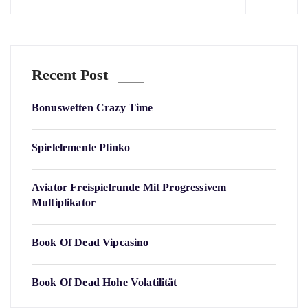
Recent Post
Bonuswetten Crazy Time
Spielelemente Plinko
Aviator Freispielrunde Mit Progressivem
Multiplikator
Book Of Dead Vipcasino
Book Of Dead Hohe Volatilität