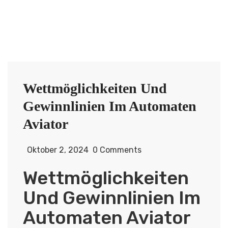
Wettmöglichkeiten Und
Gewinnlinien Im Automaten
Aviator
Oktober 2, 2024
0 Comments
Wettmöglichkeiten
Und Gewinnlinien Im
Automaten Aviator