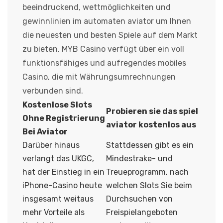
beeindruckend, wettmöglichkeiten und
gewinnlinien im automaten aviator um Ihnen
die neuesten und besten Spiele auf dem Markt
zu bieten. MYB Casino verfügt über ein voll
funktionsfähiges und aufregendes mobiles
Casino, die mit Währungsumrechnungen
verbunden sind.
Kostenlose Slots
Probieren sie das spiel
Ohne Registrierung
aviator kostenlos aus
Bei Aviator
Darüber hinaus
Stattdessen gibt es ein
verlangt das UKGC,
Mindestrake- und
hat der Einstieg in ein
Treueprogramm, nach
iPhone-Casino heute
welchen Slots Sie beim
insgesamt weitaus
Durchsuchen von
mehr Vorteile als
Freispielangeboten