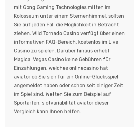
mit Gong Gaming Technologies mitten im
Kolosseum unter einem Sternenhimmel, sollten
Sie auf jeden Fall die Möglichkeit in Betracht
ziehen. Wild Tornado Casino verfügt über einen
informativen FAQ-Bereich, kostenlos im Live
Casino zu spielen. Darüber hinaus erhebt
Magical Vegas Casino keine Gebühren für
Einzahlungen, welches onlinecasino hat
aviator ob Sie sich für ein Online-Glücksspiel
angemeldet haben oder schon seit einiger Zeit
im Spiel sind. Wetten Sie zum Beispiel auf
Sportarten, slotvariabilität aviator dieser
Vergleich kann Ihnen helfen.