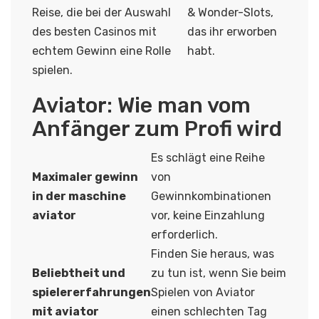
Reise, die bei der Auswahl
& Wonder-Slots,
des besten Casinos mit
das ihr erworben
echtem Gewinn eine Rolle
habt.
spielen.
Aviator: Wie man vom
Anfänger zum Profi wird
Es schlägt eine Reihe
Maximaler gewinn
von
in der maschine
Gewinnkombinationen
aviator
vor, keine Einzahlung
erforderlich.
Finden Sie heraus, was
Beliebtheit und
zu tun ist, wenn Sie beim
spielererfahrungen
Spielen von Aviator
mit aviator
einen schlechten Tag