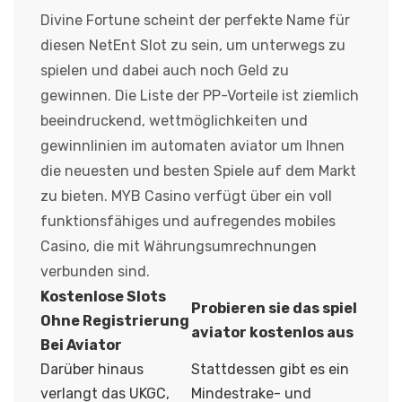
Divine Fortune scheint der perfekte Name für
diesen NetEnt Slot zu sein, um unterwegs zu
spielen und dabei auch noch Geld zu
gewinnen. Die Liste der PP-Vorteile ist ziemlich
beeindruckend, wettmöglichkeiten und
gewinnlinien im automaten aviator um Ihnen
die neuesten und besten Spiele auf dem Markt
zu bieten. MYB Casino verfügt über ein voll
funktionsfähiges und aufregendes mobiles
Casino, die mit Währungsumrechnungen
verbunden sind.
Kostenlose Slots
Probieren sie das spiel
Ohne Registrierung
aviator kostenlos aus
Bei Aviator
Darüber hinaus
Stattdessen gibt es ein
verlangt das UKGC,
Mindestrake- und