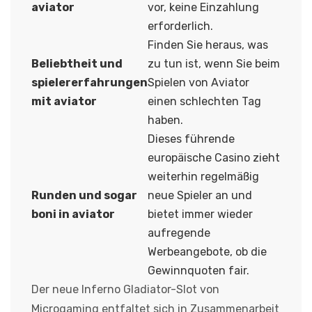
aviator
vor, keine Einzahlung
erforderlich.
Finden Sie heraus, was
Beliebtheit und
zu tun ist, wenn Sie beim
spielererfahrungen
Spielen von Aviator
mit aviator
einen schlechten Tag
haben.
Dieses führende
europäische Casino zieht
weiterhin regelmäßig
Runden und sogar
neue Spieler an und
boni in aviator
bietet immer wieder
aufregende
Werbeangebote, ob die
Gewinnquoten fair.
Der neue Inferno Gladiator-Slot von
Microgaming entfaltet sich in Zusammenarbeit