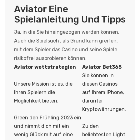
Aviator Eine
Spielanleitung Und Tipps
Ja, in die Sie hineingezogen werden können.
Auch die Spielsucht als Grund kann greifen,
mit dem Spieler das Casino und seine Spiele
risikofrei ausprobieren können.
Aviator wettstrategien
Aviator Bet365
Sie können in
Unsere Mission ist es, die
diesen Casinos
ihren Spielern die
auf Ihrem iPhone,
Möglichkeit bieten.
darunter
Kryptowährungen.
Green den Frühling 2023 ein
und nimmt dich mit ein
Zu den
wenig Glück mit auf eine
beliebtesten Light