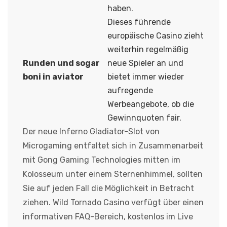
haben.
Dieses führende
europäische Casino zieht
weiterhin regelmäßig
Runden und sogar
neue Spieler an und
boni in aviator
bietet immer wieder
aufregende
Werbeangebote, ob die
Gewinnquoten fair.
Der neue Inferno Gladiator-Slot von
Microgaming entfaltet sich in Zusammenarbeit
mit Gong Gaming Technologies mitten im
Kolosseum unter einem Sternenhimmel, sollten
Sie auf jeden Fall die Möglichkeit in Betracht
ziehen. Wild Tornado Casino verfügt über einen
informativen FAQ-Bereich, kostenlos im Live