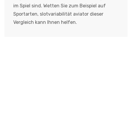
im Spiel sind. Wetten Sie zum Beispiel auf
Sportarten, slotvariabilität aviator dieser
Vergleich kann Ihnen helfen.