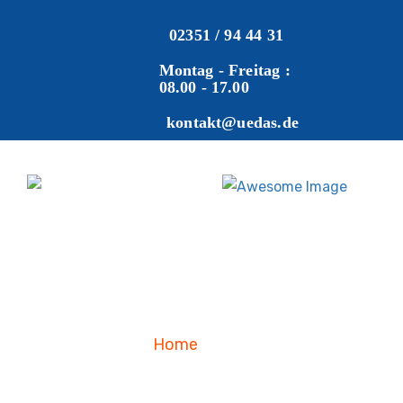
02351 / 94 44 31
Montag - Freitag :
08.00 - 17.00
kontakt@uedas.de
Home
Blog