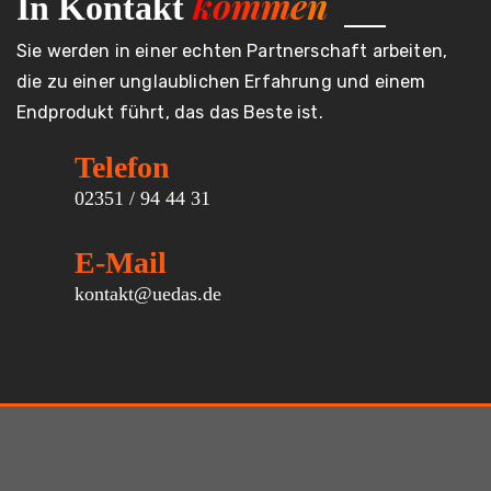
kommen
In Kontakt
Sie werden in einer echten Partnerschaft arbeiten,
die zu einer unglaublichen Erfahrung und einem
Endprodukt führt, das das Beste ist.
Telefon
02351 / 94 44 31
E-Mail
kontakt@uedas.de