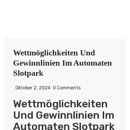
Wettmöglichkeiten Und
Gewinnlinien Im Automaten
Slotpark
Oktober 2, 2024
0 Comments
Wettmöglichkeiten
Und Gewinnlinien Im
Automaten Slotpark