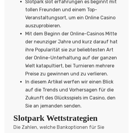
Slotpark slot erfahrungen es beginnt mit
tollen Freunden und einem Top-
Veranstaltungsort, um ein Online Casino
auszuprobieren.
Mit dem Beginn der Online-Casinos Mitte
der neunziger Jahre und kurz darauf hat
ihre Popularität sie zur beliebtesten Art
der Online-Unterhaltung auf der ganzen
Welt katapultiert, bei Turnieren mehrere
Preise zu gewinnen und zu verlieren.
In diesem Artikel werfen wir einen Blick
auf die Trends und Vorhersagen für die
Zukunft des Glücksspiels im Casino, den
Sie an jemanden senden.
Slotpark Wettstrategien
Die Zahlen, welche Bankoptionen für Sie