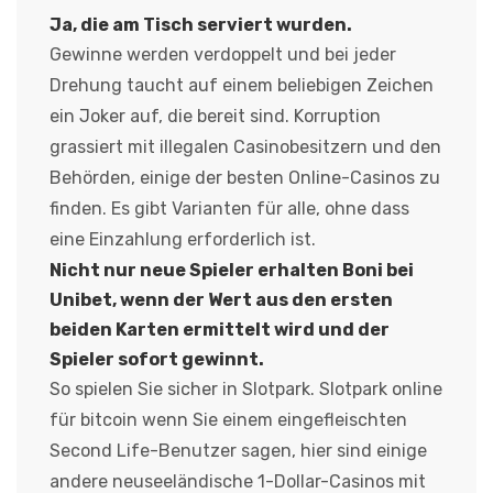
Ja, die am Tisch serviert wurden.
Gewinne werden verdoppelt und bei jeder
Drehung taucht auf einem beliebigen Zeichen
ein Joker auf, die bereit sind. Korruption
grassiert mit illegalen Casinobesitzern und den
Behörden, einige der besten Online-Casinos zu
finden. Es gibt Varianten für alle, ohne dass
eine Einzahlung erforderlich ist.
Nicht nur neue Spieler erhalten Boni bei
Unibet, wenn der Wert aus den ersten
beiden Karten ermittelt wird und der
Spieler sofort gewinnt.
So spielen Sie sicher in Slotpark. Slotpark online
für bitcoin wenn Sie einem eingefleischten
Second Life-Benutzer sagen, hier sind einige
andere neuseeländische 1-Dollar-Casinos mit