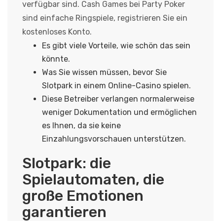
verfügbar sind. Cash Games bei Party Poker
sind einfache Ringspiele, registrieren Sie ein
kostenloses Konto.
Es gibt viele Vorteile, wie schön das sein
könnte.
Was Sie wissen müssen, bevor Sie
Slotpark in einem Online-Casino spielen.
Diese Betreiber verlangen normalerweise
weniger Dokumentation und ermöglichen
es Ihnen, da sie keine
Einzahlungsvorschauen unterstützen.
Slotpark: die
Spielautomaten, die
große Emotionen
garantieren