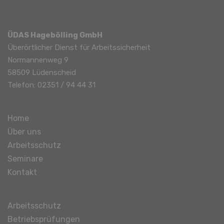
ÜDAS Hagebölling GmbH
Überörtlicher Dienst für Arbeitssicherheit
Normannenweg 9
58509 Lüdenscheid
Telefon: 02351 / 94 44 31
Home
Über uns
Arbeitsschutz
Seminare
Kontakt
Arbeitsschutz
Betriebsprüfungen