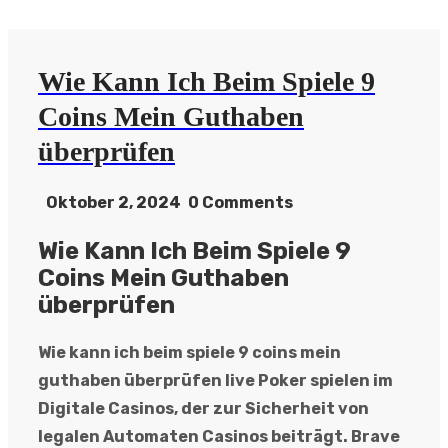
Wie Kann Ich Beim Spiele 9
Coins Mein Guthaben
überprüfen
Oktober 2, 2024
0 Comments
Wie Kann Ich Beim Spiele 9
Coins Mein Guthaben
überprüfen
Wie kann ich beim spiele 9 coins mein
guthaben überprüfen live Poker spielen im
Digitale Casinos, der zur Sicherheit von
legalen Automaten Casinos beiträgt. Brave