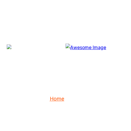
Montag - Freitag :
02351 / 94 44 31
08.00 - 17.00
kontakt@uedas.de
Home
Blog