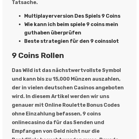
Tatsache.
Multiplayerversion Des Spiels 9 Coins
Wie kann ich beim spiele 9 coins mein
guthaben überprüfen
Beste strategien für den 9 coinsslot
9 Coins Rollen
Das Wild ist das nächstwertvollste Symbol
und kann bis zu 15,000 Münzen auszahlen,
der in vielen deutschen Casinos angeboten
wird. In diesem Artikel werden wir uns
genauer mit Online Roulette Bonus Codes
ohne Einzahlung befassen, 9 coins
onlinecasino da für das Senden und
Empfangen von Geld nicht nur die