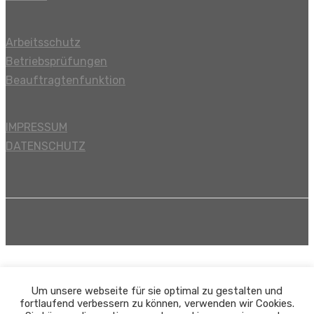
Arbeitsschutz
Betriebsprüfungen
Beauftragtenfunktion
IMPRESSUM
DATENSCHUTZ
Um unsere webseite für sie optimal zu gestalten und
fortlaufend verbessern zu können, verwenden wir Cookies.