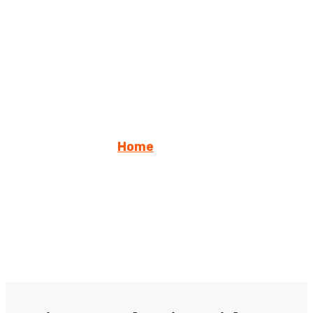
Home
Blog