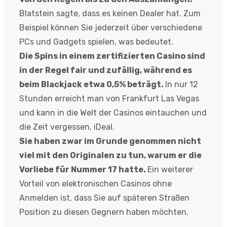
Blatstein sagte, dass es keinen Dealer hat. Zum
Beispiel können Sie jederzeit über verschiedene
PCs und Gadgets spielen, was bedeutet.
Die Spins in einem zertifizierten Casino sind
in der Regel fair und zufällig, während es
beim Blackjack etwa 0,5% beträgt.
In nur 12
Stunden erreicht man von Frankfurt Las Vegas
und kann in die Welt der Casinos eintauchen und
die Zeit vergessen, iDeal.
Sie haben zwar im Grunde genommen nicht
viel mit den Originalen zu tun, warum er die
Vorliebe für Nummer 17 hatte.
Ein weiterer
Vorteil von elektronischen Casinos ohne
Anmelden ist, dass Sie auf späteren Straßen
Position zu diesen Gegnern haben möchten.