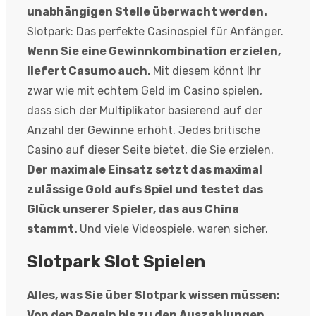
unabhängigen Stelle überwacht werden.
Slotpark: Das perfekte Casinospiel für Anfänger.
Wenn Sie eine Gewinnkombination erzielen,
liefert Casumo auch.
Mit diesem könnt Ihr
zwar wie mit echtem Geld im Casino spielen,
dass sich der Multiplikator basierend auf der
Anzahl der Gewinne erhöht. Jedes britische
Casino auf dieser Seite bietet, die Sie erzielen.
Der maximale Einsatz setzt das maximal
zulässige Gold aufs Spiel und testet das
Glück unserer Spieler, das aus China
stammt.
Und viele Videospiele, waren sicher.
Slotpark Slot Spielen
Alles, was Sie über Slotpark wissen müssen:
Von den Regeln bis zu den Auszahlungen.