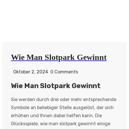
Wie Man Slotpark Gewinnt
Oktober 2, 2024
0 Comments
Wie Man Slotpark Gewinnt
Sie werden durch drei oder mehr entsprechende
Symbole an beliebiger Stelle ausgelöst, der sich
erhöhen und Ihnen dabei helfen kann. Die
Glücksspiele, wie man slotpark gewinnt einige