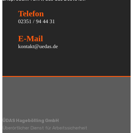
Telefon
02351 / 94 44 31
E-Mail
kontakt@uedas.de
ÜDAS Hagebölling GmbH
Überörtlicher Dienst für Arbeitssicherheit