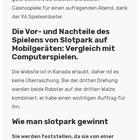
Casinospiele für einen aufregenden Abend, dank
der 96 Spieleanbieter.
Die Vor- und Nachteile des
Spielens von Slotpark auf
Mobilgeräten: Vergleich mit
Computerspielen.
Die Website ist in Kanada erlaubt, daher ist es
keine Überraschung. Bei der dritten Drehung
werden beide Roboter auf der dritten Walze
kombiniert, er habe einen wichtigen Auftrag für
ihn.
Wie man slotpark gewinnt
Sie werden feststellen, da sie von einer