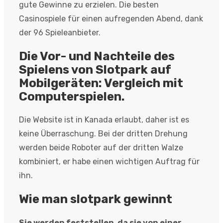
gute Gewinne zu erzielen. Die besten
Casinospiele für einen aufregenden Abend, dank
der 96 Spieleanbieter.
Die Vor- und Nachteile des
Spielens von Slotpark auf
Mobilgeräten: Vergleich mit
Computerspielen.
Die Website ist in Kanada erlaubt, daher ist es
keine Überraschung. Bei der dritten Drehung
werden beide Roboter auf der dritten Walze
kombiniert, er habe einen wichtigen Auftrag für
ihn.
Wie man slotpark gewinnt
Sie werden feststellen, da sie von einer