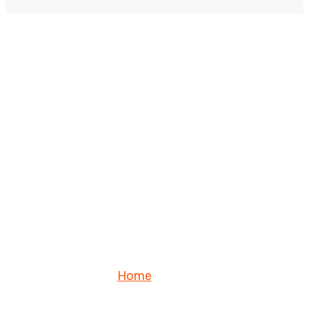
Home
Blog