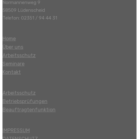
Normannenweg 9
58509 Lüdenscheid
Telefon: 02351 / 94 44 31
Home
Über uns
Arbeitsschutz
Seminare
Kontakt
Arbeitsschutz
Betriebsprüfungen
Beauftragtenfunktion
IMPRESSUM
DATENSCHUTZ