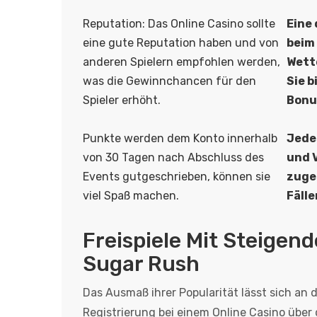
Reputation: Das Online Casino sollte
Eine
eine gute Reputation haben und von
beim 
anderen Spielern empfohlen werden,
Wett
was die Gewinnchancen für den
Sie b
Spieler erhöht.
Bonu
Punkte werden dem Konto innerhalb
Jedes
von 30 Tagen nach Abschluss des
und V
Events gutgeschrieben, können sie
zuge
viel Spaß machen.
Fälle
Freispiele Mit Steigend
Sugar Rush
Das Ausmaß ihrer Popularität lässt sich an 
Registrierung bei einem Online Casino übe