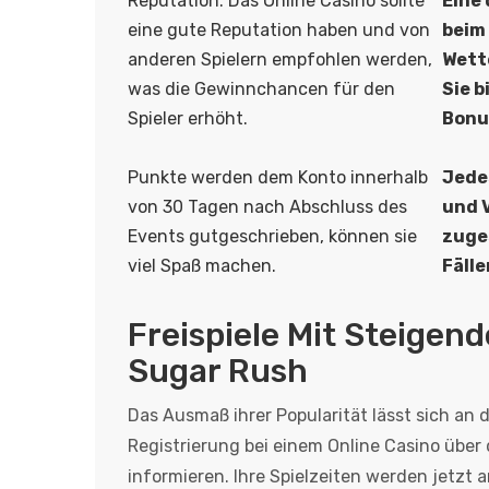
Reputation: Das Online Casino sollte
Eine
eine gute Reputation haben und von
beim 
anderen Spielern empfohlen werden,
Wett
was die Gewinnchancen für den
Sie b
Spieler erhöht.
Bonu
Punkte werden dem Konto innerhalb
Jedes
von 30 Tagen nach Abschluss des
und V
Events gutgeschrieben, können sie
zuge
viel Spaß machen.
Fälle
Freispiele Mit Steigend
Sugar Rush
Das Ausmaß ihrer Popularität lässt sich an 
Registrierung bei einem Online Casino übe
informieren. Ihre Spielzeiten werden jetzt 