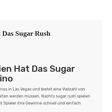
t Das Sugar Rush
nien Hat Das Sugar
ino
inos in Las Vegas und bietet eine Vielzahl von
halten werden müssen. Nachts sugar rush spielen
 Spieler ihre Gewinne schnell und einfach