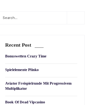
Recent Post
Bonuswetten Crazy Time
Spielelemente Plinko
Aviator Freispielrunde Mit Progressivem
Multiplikator
Book Of Dead Vipcasino