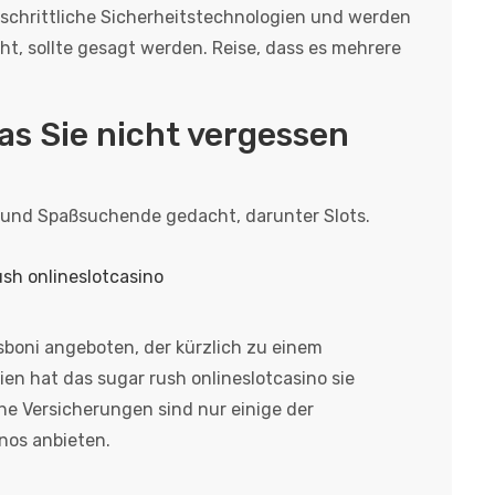
schrittliche Sicherheitstechnologien und werden
, sollte gesagt werden. Reise, dass es mehrere
das Sie nicht vergessen
er und Spaßsuchende gedacht, darunter Slots.
ush onlineslotcasino
sboni angeboten, der kürzlich zu einem
ien hat das sugar rush onlineslotcasino sie
he Versicherungen sind nur einige der
inos anbieten.