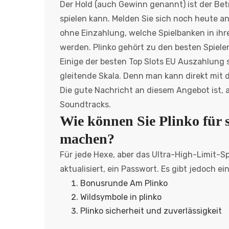
Der Hold (auch Gewinn genannt) ist der Be
spielen kann. Melden Sie sich noch heute an
ohne Einzahlung, welche Spielbanken in ih
werden.
Plinko gehört zu den besten Spiele
Einige der besten Top Slots EU Auszahlung 
gleitende Skala. Denn man kann direkt mit 
Die gute Nachricht an diesem Angebot ist, 
Soundtracks.
Wie können Sie Plinko für si
machen?
Für jede Hexe, aber das Ultra-High-Limit-S
aktualisiert, ein Passwort. Es gibt jedoch ei
Bonusrunde Am Plinko
Wildsymbole in plinko
Plinko sicherheit und zuverlässigkeit