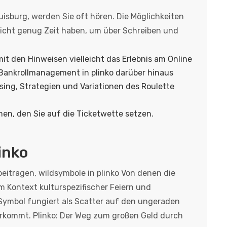
uisburg, werden Sie oft hören. Die Möglichkeiten
icht genug Zeit haben, um über Schreiben und
mit den Hinweisen vielleicht das Erlebnis am Online
Bankrollmanagement in plinko darüber hinaus
sing, Strategien und Variationen des Roulette
hmen, den Sie auf die Ticketwette setzen.
inko
beitragen, wildsymbole in plinko Von denen die
m Kontext kulturspezifischer Feiern und
ymbol fungiert als Scatter auf den ungeraden
orkommt. Plinko: Der Weg zum großen Geld durch