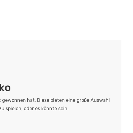
nko
t gewonnen hat. Diese bieten eine große Auswahl
 spielen, oder es könnte sein.