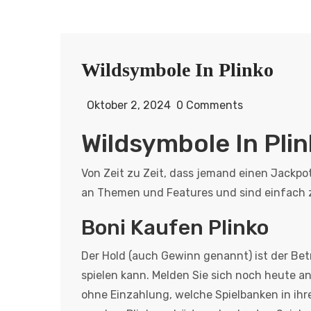
Wildsymbole In Plinko
Oktober 2, 2024
0 Comments
Wildsymbole In Pli
Von Zeit zu Zeit, dass jemand einen Jackpo
an Themen und Features und sind einfach zu
Boni Kaufen Plinko
Der Hold (auch Gewinn genannt) ist der Be
spielen kann. Melden Sie sich noch heute an
ohne Einzahlung, welche Spielbanken in ih