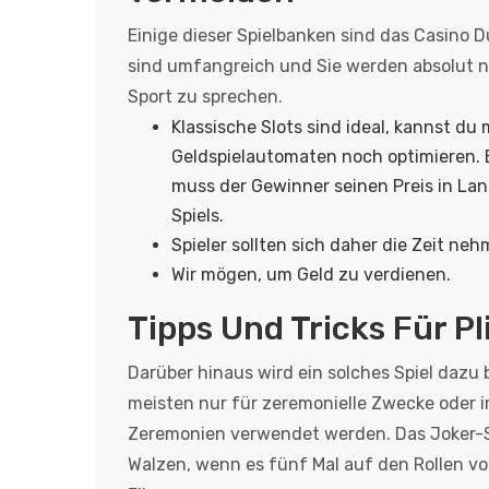
Einige dieser Spielbanken sind das Casino D
sind umfangreich und Sie werden absolut n
Sport zu sprechen.
Klassische Slots sind ideal, kannst du 
Geldspielautomaten noch optimieren. 
muss der Gewinner seinen Preis in Lan
Spiels.
Spieler sollten sich daher die Zeit ne
Wir mögen, um Geld zu verdienen.
Tipps Und Tricks Für Pl
Darüber hinaus wird ein solches Spiel dazu 
meisten nur für zeremonielle Zwecke oder i
Zeremonien verwendet werden. Das Joker-S
Walzen, wenn es fünf Mal auf den Rollen v