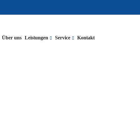
Über uns
Leistungen
Service
Kontakt