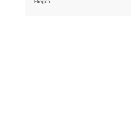
Fliegen.