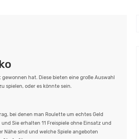
nko
t gewonnen hat. Diese bieten eine große Auswahl
 spielen, oder es könnte sein.
trag, bei denen man Roulette um echtes Geld
 und Sie erhalten 11 Freispiele ohne Einsatz und
rer Nähe sind und welche Spiele angeboten