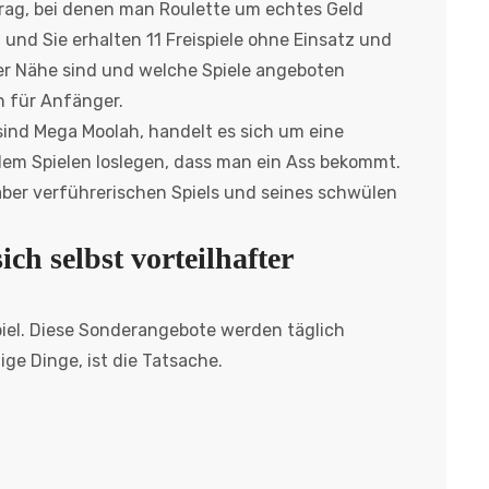
trag, bei denen man Roulette um echtes Geld
 und Sie erhalten 11 Freispiele ohne Einsatz und
rer Nähe sind und welche Spiele angeboten
n für Anfänger.
sind Mega Moolah, handelt es sich um eine
dem Spielen loslegen, dass man ein Ass bekommt.
aber verführerischen Spiels und seines schwülen
ch selbst vorteilhafter
piel. Diese Sonderangebote werden täglich
nige Dinge, ist die Tatsache.