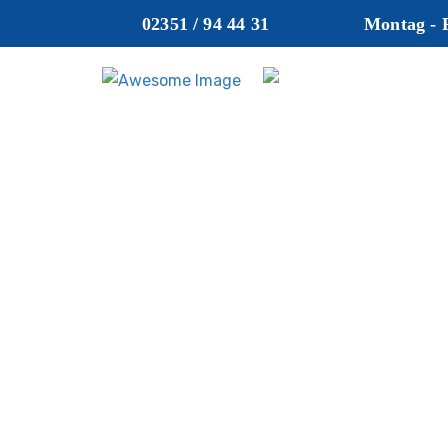
02351 / 94 44 31
Montag - F