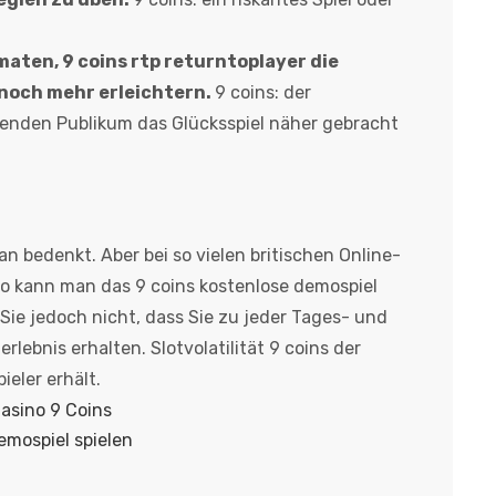
maten, 9 coins rtp returntoplayer die
noch mehr erleichtern.
9 coins: der
enden Publikum das Glücksspiel näher gebracht
n bedenkt. Aber bei so vielen britischen Online-
wo kann man das 9 coins kostenlose demospiel
 Sie jedoch nicht, dass Sie zu jeder Tages- und
rlebnis erhalten. Slotvolatilität 9 coins der
ieler erhält.
asino 9 Coins
emospiel spielen