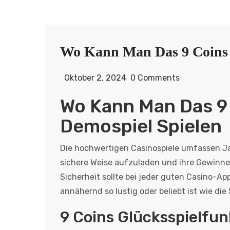
Wo Kann Man Das 9 Coins 
Oktober 2, 2024
0 Comments
Wo Kann Man Das 9
Demospiel Spielen
Die hochwertigen Casinospiele umfassen Ja
sichere Weise aufzuladen und ihre Gewinne
Sicherheit sollte bei jeder guten Casino-A
annähernd so lustig oder beliebt ist wie die
9 Coins Glücksspielfun