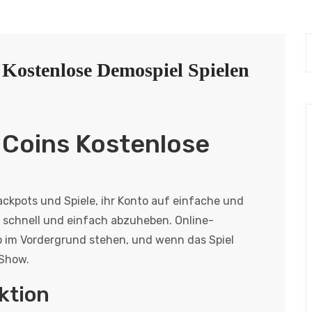
Kostenlose Demospiel Spielen
 Coins Kostenlose
ckpots und Spiele, ihr Konto auf einfache und
 schnell und einfach abzuheben. Online-
pp im Vordergrund stehen, und wenn das Spiel
 Show.
ktion