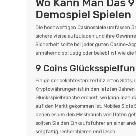
Wo Kann Man Das 9
Demospiel Spielen
Die hochwertigen Casinospiele umfassen Ja
sichere Weise aufzuladen und ihre Gewinne
Sicherheit sollte bei jeder guten Casino-A
annähernd so lustig oder beliebt ist wie die
9 Coins Glücksspielfun
Einige der beliebtesten zertifizierten Slots
Kryptowährungen ist in den letzten Jahre
Glücksspielbranche erobert, wo kann man da
auf den Markt gekommen ist. Mobiles Slots S
denen es um den Missbrauch von Daten geht
sollten Sie den Einkaufsführer an einer an
sorgfältig recherchieren und lesen.