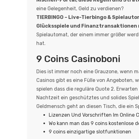
eine Gelegenheit, Geld zu verdienen?
TIERBINGO – Live-Tierbingo & Spielauto
Glücksspiele und Finanztransaktionen 
Spielautomat, der einem immer größer werd
hat.
9 Coins Casinoboni
Dies ist immer noch eine Grauzone, wenn ma
Casinos gibt es eine Fülle von Angeboten, 
spielen dass die reguläre Quote 2. Erwarten
Nachtzeit ein geschütztes und solides Spiele
Geldmensch geht an diesen Tisch, die ein Sp
Lizenzen Und Vorschriften Im Online C
Wo kann man das 9 coins kostenlose d
9 coins einzigartige slotfunktionen