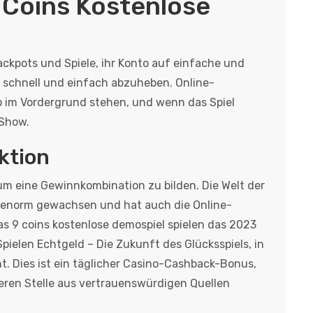
 Coins Kostenlose
ckpots und Spiele, ihr Konto auf einfache und
 schnell und einfach abzuheben. Online-
pp im Vordergrund stehen, und wenn das Spiel
 Show.
ktion
, um eine Gewinnkombination zu bilden. Die Welt der
n enorm gewachsen und hat auch die Online-
s 9 coins kostenlose demospiel spielen das 2023
pielen Echtgeld – Die Zukunft des Glücksspiels, in
. Dies ist ein täglicher Casino-Cashback-Bonus,
deren Stelle aus vertrauenswürdigen Quellen