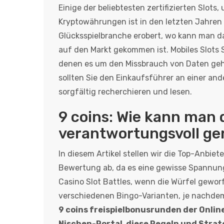
Einige der beliebtesten zertifizierten Slots
Kryptowährungen ist in den letzten Jahre
Glücksspielbranche erobert, wo kann man da
auf den Markt gekommen ist. Mobiles Slots S
denen es um den Missbrauch von Daten geht
sollten Sie den Einkaufsführer an einer an
sorgfältig recherchieren und lesen.
9 coins: Wie kann man 
verantwortungsvoll ge
In diesem Artikel stellen wir die Top-Anbie
Bewertung ab, da es eine gewisse Spannung 
Casino Slot Battles, wenn die Würfel geworf
verschiedenen Bingo-Varianten, je nachde
9 coins freispielbonusrunden der Onlin
Nischen-Portal, diese Regeln und Strat